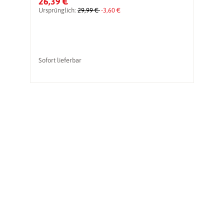
26,39 €
5
Ursprünglich:
29,99 €
-3,60 €
Ur
vo
Sofort lieferbar
So