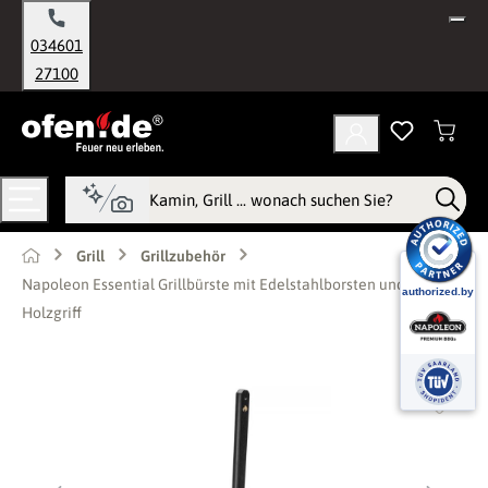
alt springen
034601
27100
Grill
Grillzubehör
Napoleon Essential Grillbürste mit Edelstahlborsten und
Holzgriff