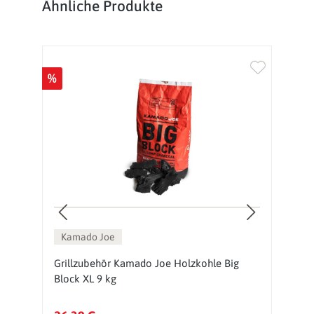
Produktgalerie überspringen
Ähnliche Produkte
%
%
Ne
Kamado Joe
,
Grillzubehör Kamado Joe Holzkohle Big
G
Block XL 9 kg
A