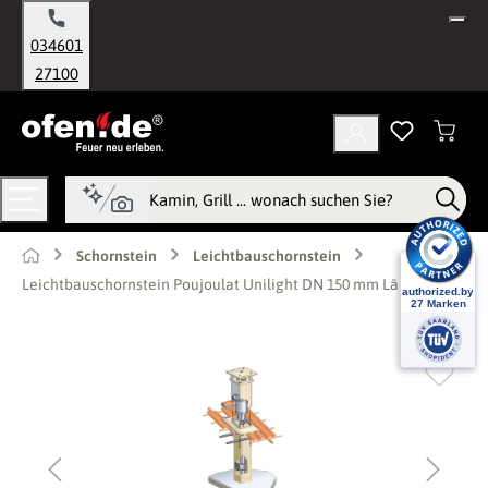
alt springen
034601
27100
Schornstein
Leichtbauschornstein
Leichtbauschornstein Poujoulat Unilight DN 150 mm Länge 5 m