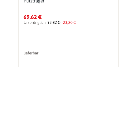
Putzträger
l
69,62 €
6
Ursprünglich:
92,82 €
-23,20 €
Ur
lieferbar
li