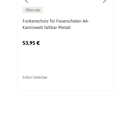
Ofen.de
Funkenschutz für Feuerschalen AA-
O
Kaminwelt faltbar Metall
H
53,95 €
5
Ur
Sofort lieferbar
So