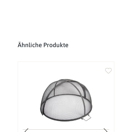
Produktgalerie überspringen
Ähnliche Produkte
%