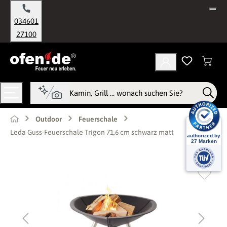
alt springen
034601
27100
Outdoor
Feuerschale
Leda Guss-Feuerschale Trigon 71,6 cm schwarz matt