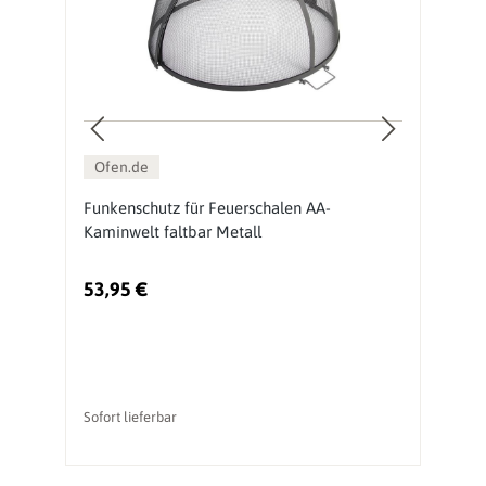
Ofen.de
Funkenschutz für Feuerschalen AA-
O
Kaminwelt faltbar Metall
53,95 €
5
Ur
Sofort lieferbar
So