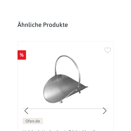
Produktgalerie überspringen
Ähnliche Produkte
%
Ofen.de