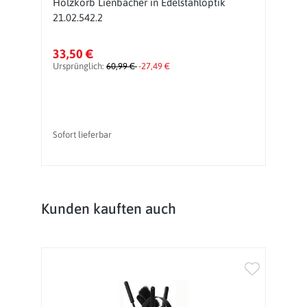
Holzkorb Lienbacher in Edelstahloptik
Fi
21.02.542.2
33,50 €
2
Ursprünglich:
60,99 €
-27,49 €
Sofort lieferbar
So
Produktgalerie überspringen
Kunden kauften auch