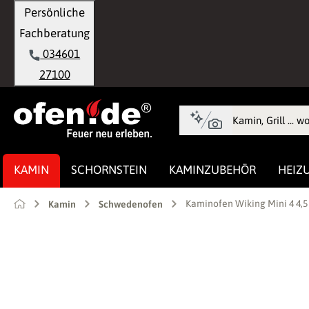
Persönliche
springen
Zur Hauptnavigation springen
Fachberatung
034601
27100
KAMIN
SCHORNSTEIN
KAMINZUBEHÖR
HEIZ
Kaminofen Wiking Mini 4 4,5
Kamin
Schwedenofen