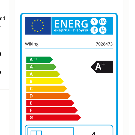
and
t
Wiking
7028473
t
+
A
e