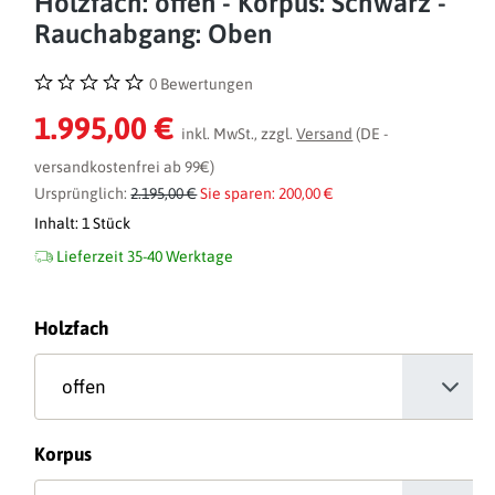
Holzfach: offen - Korpus: Schwarz -
Rauchabgang: Oben
0 Bewertungen
Durchschnittliche Bewertung von 0 von 5 Sternen
1.995,00 €
inkl. MwSt., zzgl.
Versand
(DE -
versandkostenfrei ab 99€)
Ursprünglich:
2.195,00 €
Sie sparen: 200,00 €
Inhalt:
1 Stück
Lieferzeit 35-40 Werktage
auswählen
Holzfach
auswählen
Korpus