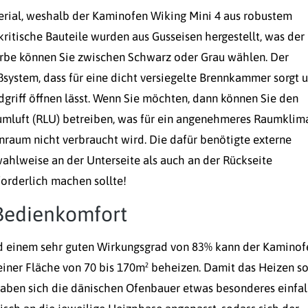
erial, weshalb der Kaminofen Wiking Mini 4 aus robustem
ritische Bauteile wurden aus Gusseisen hergestellt, was der
Farbe können Sie zwischen Schwarz oder Grau wählen. Der
eßsystem, dass für eine dicht versiegelte Brennkammer sorgt 
griff öffnen lässt. Wenn Sie möchten, dann können Sie den
mluft (RLU) betreiben, was für ein angenehmeres Raumklim
nraum nicht verbraucht wird. Die dafür benötigte externe
ahlweise an der Unterseite als auch an der Rückseite
forderlich machen sollte!
 Bedienkomfort
und einem sehr guten Wirkungsgrad von 83% kann der Kaminof
ner Fläche von 70 bis 170m² beheizen. Damit das Heizen s
 haben sich die dänischen Ofenbauer etwas besonderes einfal