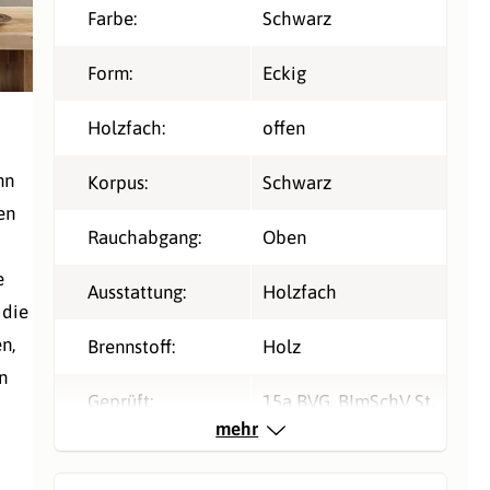
Farbe:
Schwarz
Form:
Eckig
Holzfach:
offen
nn
Korpus:
Schwarz
en
Rauchabgang:
Oben
e
Ausstattung:
Holzfach
 die
n,
Brennstoff:
Holz
n
Geprüft:
15a BVG
, BImSchV St.
mehr
2
, LRV Schweiz
Nennleistung kW,
4