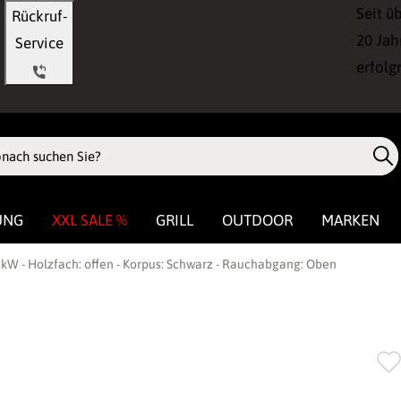
Seit ü
Rückruf-
20 Jah
Service
erfolg
UNG
XXL SALE %
GRILL
OUTDOOR
MARKEN
 kW - Holzfach: offen - Korpus: Schwarz - Rauchabgang: Oben