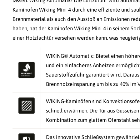
lassen: Wiking Automatik! Die Luftzufuhr wird automat
Kaminofen Wiking Mini 4 durch eine effiziente und sa
Brennmaterial als auch den Ausstoß an Emissionen red
haben, hat der Kaminofen Wiking Mini 4 in seinem Sock
einer Holzfachtür versehen werden kann, was neugierige
WIKING® Automatic: Bietet einen höhere
und ein einfacheres Anheizen ermöglich
Sauerstoffzufuhr garantiert wird. Daraus
Brennholzeinsparung um bis zu 40% im V
WIKING-Kaminöfen sind Konvektionsofen,
schnell erwärmen. Die Tür aus Gusseisen 
Kombination zum glattem Ofenstahl seh
Das innovative Schließsystem gewährleis