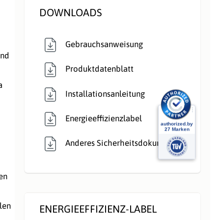
DOWNLOADS
direkt:
Rauchrohranschlu
Oben
Gebrauchsanweisung
ss:
und
Produktdatenblatt
Speicherofen:
Nein
a
Installationsanleitung
Verbrennungsluft:
Raumluftunabhängig
Energieeffizienzlabel
Verglasung:
Front
Anderes Sicherheitsdokument
Verkleidungsmate
Stahl
rial:
en
Wärmetransport:
Luftführend
o
len
ENERGIEEFFIZIENZ-LABEL