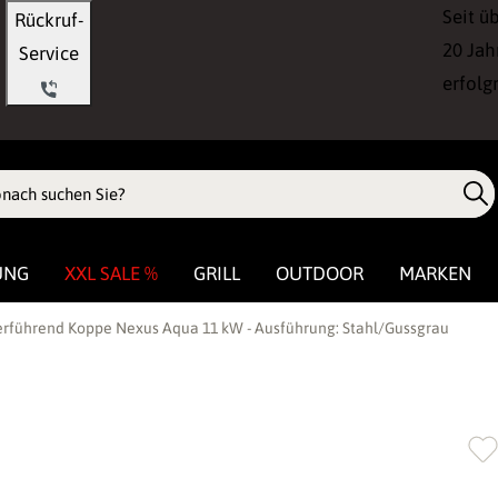
Seit ü
Rückruf-
20 Jah
Service
erfolg
UNG
XXL SALE %
GRILL
OUTDOOR
MARKEN
rführend Koppe Nexus Aqua 11 kW - Ausführung: Stahl/Gussgrau