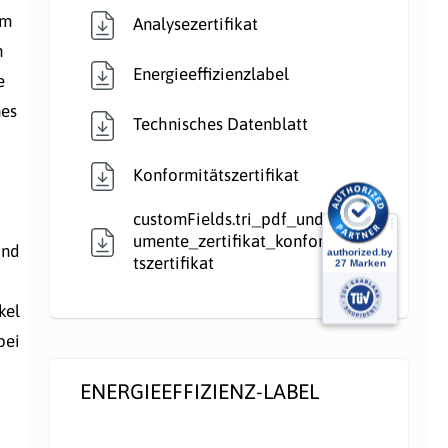
Rauchrohr Ø:
150mm
em
Analysezertifikat
n
Speicherofen:
Nein
Energieeffizienzlabel
e
Typ:
Kaminofen
nes
Technisches Datenblatt
wasserführend
Konformitätszertifikat
Verbrennungsluft:
Raumluftunabhängig
,
customFields.tri_pdf_und_dok
umente_zertifikat_konformitÃ¤
Raumluftunabhängig
und
tszertifikat
,
Raumluftunabhängig
kel
bei
Verglasung:
Front
, Panoramaglas
ENERGIEEFFIZIENZ-LABEL
Verkleidungsmate
Stahl
rial: