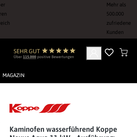
ber
Mehr als
ren
500.000
reich
zufriedene
Kunden
MAGAZIN
Kaminofen wasserführend Koppe