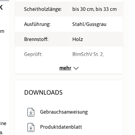
k
Scheitholzlänge:
bis 30 cm
, bis 33 cm
Ausführung:
Stahl/Gussgrau
em
Brennstoff:
Holz
Geprüft:
BImSchV St. 2
,
ECODESIGN 2022
, EN
mehr
16510
Nennleistung kW,
4
DOWNLOADS
direkt:
Rauchrohranschlu
Oben
Gebrauchsanweisung
ss:
ine
Produktdatenblatt
a.