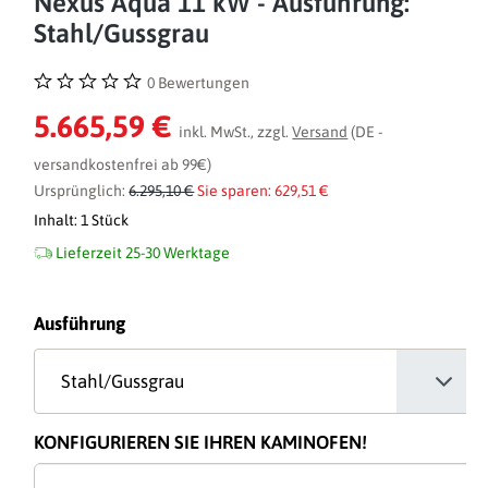
Nexus Aqua 11 kW - Ausführung:
Stahl/Gussgrau
0 Bewertungen
Durchschnittliche Bewertung von 0 von 5 Sternen
5.665,59 €
inkl. MwSt., zzgl.
Versand
(DE -
versandkostenfrei ab 99€)
Ursprünglich:
6.295,10 €
Sie sparen: 629,51 €
Inhalt:
1 Stück
Lieferzeit 25-30 Werktage
auswählen
Ausführung
KONFIGURIEREN SIE IHREN KAMINOFEN!