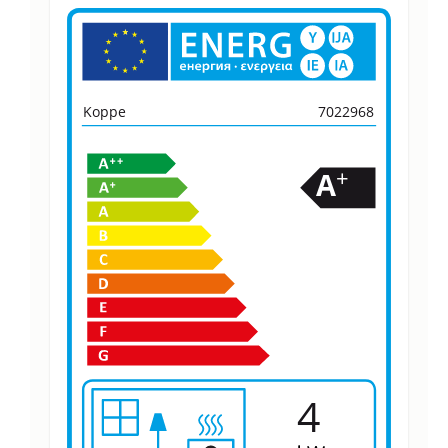
Wärmetransport:
Wasserführend
,
Wasserführend
Koppe
7022968
+
A
4