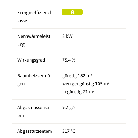
Energieeffizienzk
lasse
Nennwärmeleist
8 kW
ung
Wirkungsgrad
75,4 %
Raumheizvermö
günstig 182 m³
gen
weniger günstig 105 m³
ungünstig 71 m³
Abgasmassenstr
9,2 g/s
om
Abgasstutzentem
317 °C