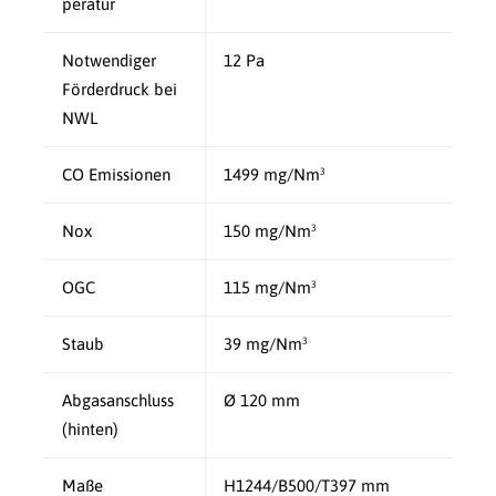
peratur
Notwendiger
12 Pa
Förderdruck bei
NWL
CO Emissionen
1499 mg/Nm³
Nox
150 mg/Nm³
OGC
115 mg/Nm³
Staub
39 mg/Nm³
Abgasanschluss
Ø 120 mm
(hinten)
Maße
H1244/B500/T397 mm