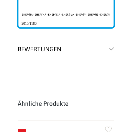
2015/1186
BEWERTUNGEN
Produktgalerie überspringen
Ähnliche Produkte