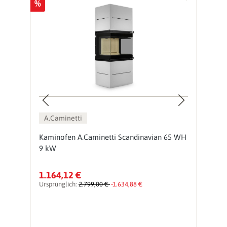
%
%
A.Caminetti
Kaminofen A.Caminetti Scandinavian 65 WH
K
9 kW
9
1.164,12 €
1
Ursprünglich:
2.799,00 €
-1.634,88 €
Ur