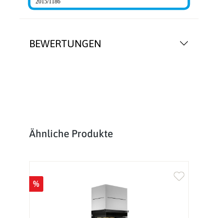
2015/1186
BEWERTUNGEN
Produktgalerie überspringen
Ähnliche Produkte
%
%