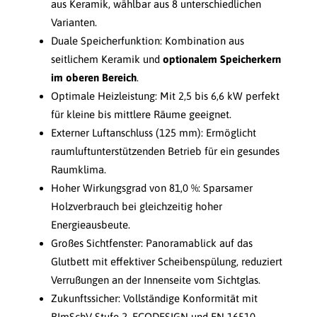
aus Keramik, wählbar aus 8 unterschiedlichen
Varianten.
Duale Speicherfunktion: Kombination aus
seitlichem Keramik und
optionalem Speicherkern
im oberen Bereich
.
Optimale Heizleistung: Mit 2,5 bis 6,6 kW perfekt
für kleine bis mittlere Räume geeignet.
Externer Luftanschluss (125 mm): Ermöglicht
raumluftunterstützenden Betrieb für ein gesundes
Raumklima.
Hoher Wirkungsgrad von 81,0 %: Sparsamer
Holzverbrauch bei gleichzeitig hoher
Energieausbeute.
Großes Sichtfenster: Panoramablick auf das
Glutbett mit effektiver Scheibenspülung, reduziert
Verrußungen an der Innenseite vom Sichtglas.
Zukunftssicher: Vollständige Konformität mit
BImSchV Stufe 2, ECODESIGN und EN 16510