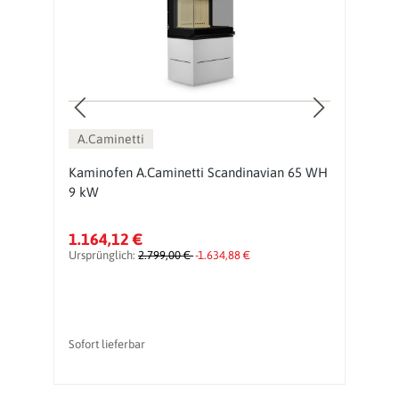
A.Caminetti
Kaminofen A.Caminetti Scandinavian 65 WH
K
9 kW
9
1.164,12 €
1
Ursprünglich:
2.799,00 €
-1.634,88 €
Ur
Sofort lieferbar
So