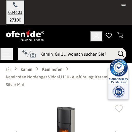
alt springen
034601
27100
Kamin
Kaminofen
Kaminofen Nordenger Viddal H 10 - Ausführung: Keramik 54505,
Silver Matt