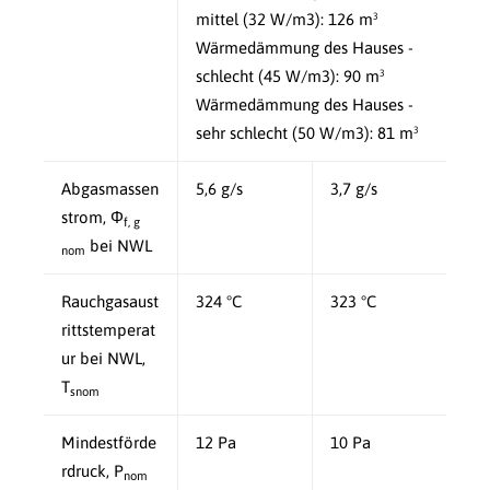
mittel (32 W/m3): 126 m³
Wärmedämmung des Hauses -
schlecht (45 W/m3): 90 m³
Wärmedämmung des Hauses -
sehr schlecht (50 W/m3): 81 m³
Abgasmassen
5,6 g/s
3,7 g/s
strom, Φ
f, g
bei NWL
nom
Rauchgasaust
324 °C
323 °C
rittstemperat
ur bei NWL,
T
snom
Mindestförde
12 Pa
10 Pa
rdruck, P
nom