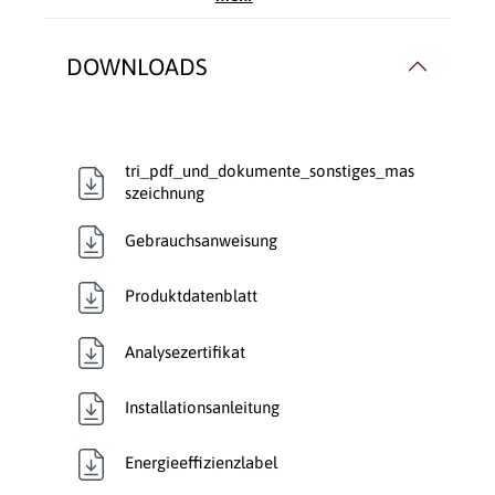
16510
Nennleistung kW,
5
DOWNLOADS
direkt:
Rauchrohranschluss:
Hinten
, Oben
tri_pdf_und_dokumente_sonstiges_mas
Rauchrohr Ø:
150mm
szeichnung
Gebrauchsanweisung
Speicherofen:
Ja
Typ:
Kaminofen
Produktdatenblatt
Verbrennungsluft:
Raumluftunabhängig
Analysezertifikat
Verglasung:
Front
Installationsanleitung
Verkleidungsmaterial:
Keramik
Energieeffizienzlabel