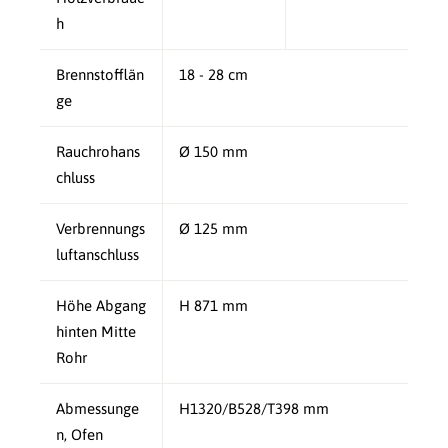
h
Brennstofflän
18 - 28 cm
ge
Rauchrohans
Ø 150 mm
chluss
Verbrennungs
Ø 125 mm
luftanschluss
Höhe Abgang
H 871 mm
hinten Mitte
Rohr
Abmessunge
H1320/B528/T398 mm
n, Ofen