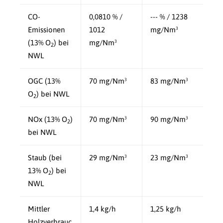
CO-
0,0810 % /
--- % / 1238
Emissionen
1012
mg/Nm³
(13% O
) bei
mg/Nm³
2
NWL
OGC (13%
70 mg/Nm³
83 mg/Nm³
O
) bei NWL
2
NOx (13% O
)
70 mg/Nm³
90 mg/Nm³
2
bei NWL
Staub (bei
29 mg/Nm³
23 mg/Nm³
13% O
) bei
2
NWL
Mittler
1,4 kg/h
1,25 kg/h
Holzverbrauc