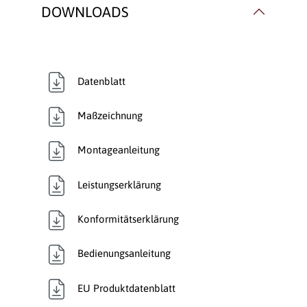
Verbrennungsluft:
Raumluftunabhängig
,
DOWNLOADS
Raumluftunabhängig
Verglasung:
3 Seiten
Datenblatt
Verkleidungsmaterial:
Keramik
Maßzeichnung
Wärmetransport:
Luftführend
, Luftführend
Montageanleitung
Leistungserklärung
Konformitätserklärung
Bedienungsanleitung
EU Produktdatenblatt