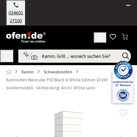
alt springen
034601
27100
Kamin
Schwedenofen
Kaminofen Neocube P30 Black & White Edition 10 kW
Sondermodell - Verkleidung: Arctic White satin