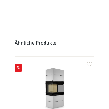
Produktgalerie überspringen
Ähnliche Produkte
%
%