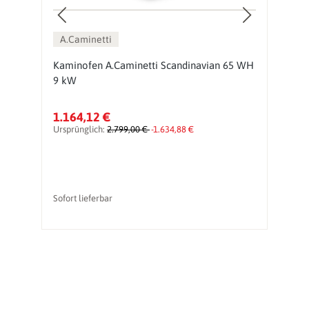
A.Caminetti
Kaminofen A.Caminetti Scandinavian 65 WH
K
9 kW
9
1.164,12 €
1
Ursprünglich:
2.799,00 €
-1.634,88 €
Ur
Sofort lieferbar
So