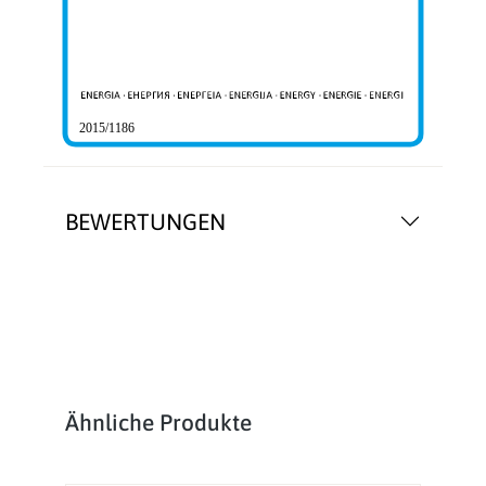
2015/1186
BEWERTUNGEN
Produktgalerie überspringen
Ähnliche Produkte