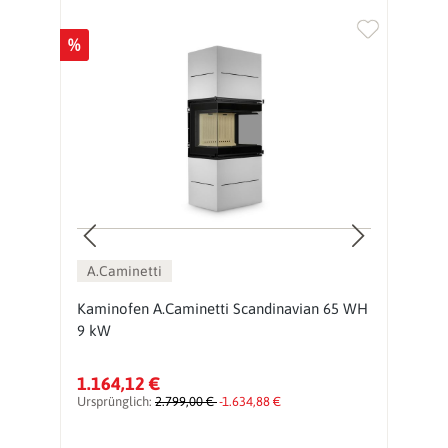
%
%
A.Caminetti
Kaminofen A.Caminetti Scandinavian 65 WH
K
9 kW
9
1.164,12 €
1
Ursprünglich:
2.799,00 €
-1.634,88 €
Ur