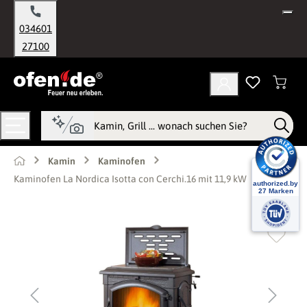
alt springen
034601
27100
Kamin
Kaminofen
Kaminofen La Nordica Isotta con Cerchi.16 mit 11,9 kW