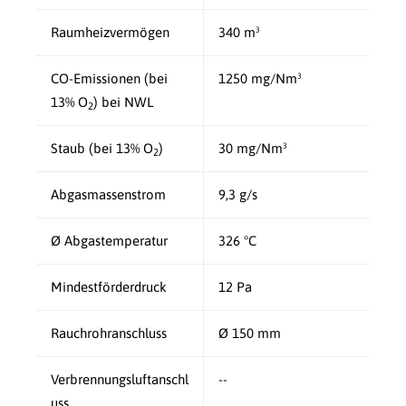
Raumheizvermögen
340 m³
CO-Emissionen (bei
1250 mg/Nm³
13% O
) bei NWL
2
Staub (bei 13% O
)
30 mg/Nm³
2
Abgasmassenstrom
9,3 g/s
Ø Abgastemperatur
326 °C
Mindestförderdruck
12 Pa
Rauchrohranschluss
Ø 150 mm
Verbrennungsluftanschl
--
uss