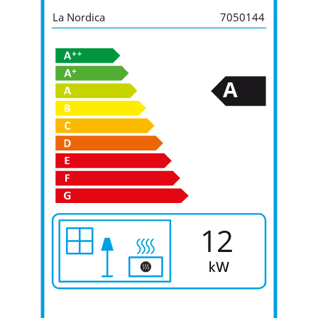
La Nordica
7050144
A
12