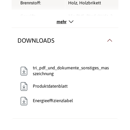
Brennstoff:
Holz
, Holzbrikett
Geprüft:
15a BVG
, BImSchV St. 2
,
mehr
ECODESIGN 2022
, EN
16510
DOWNLOADS
Nennleistung kW,
6
direkt:
Rauchrohranschluss:
Hinten
, Oben
tri_pdf_und_dokumente_sonstiges_mas
szeichnung
Rauchrohr Ø:
150mm
Produktdatenblatt
Speicherofen:
Nein
Energieeffizienzlabel
Typ:
Kaminofen
Verbrennungsluft:
Raumluftunabhängig