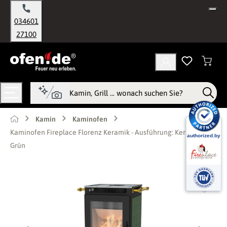
alt springen
034601
27100
Kamin
Kaminofen
Kaminofen Fireplace Florenz Keramik - Ausführung: Keramik
Grün