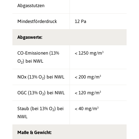
Abgasstutzen
Mindestförderdruck
12 Pa
Abgaswerte:
CO-Emissionen (13%
< 1250 mg/m³
O
) bei NWL
2
NOx (13% O
) bei NWL
< 200 mg/m³
2
OGC (13% O
) bei NWL
< 120 mg/m³
2
Staub (bei 13% O
) bei
< 40 mg/m³
2
NWL
Maße & Gewicht: