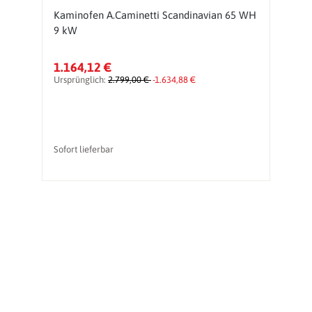
Kaminofen A.Caminetti Scandinavian 65 WH
K
9 kW
9
1.164,12 €
1
Ursprünglich:
2.799,00 €
-1.634,88 €
Ur
Sofort lieferbar
So