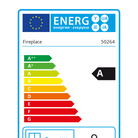
Fireplace
50264
A