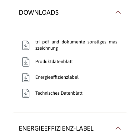
direkt:
DOWNLOADS
Rauchrohranschluss:
Hinten
, Oben
Rauchrohr Ø:
150mm
tri_pdf_und_dokumente_sonstiges_mas
Speicherofen:
Nein
szeichnung
Produktdatenblatt
Typ:
Kaminofen
Verbrennungsluft:
Raumluftunabhängig
Energieeffizienzlabel
Verglasung:
Front
Technisches Datenblatt
Verkleidungsmaterial:
Stahl
Wärmetransport:
Luftführend
ENERGIEEFFIZIENZ-LABEL