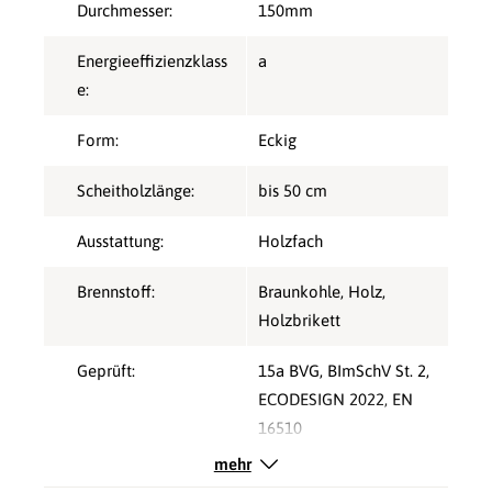
Durchmesser:
150mm
Energieeffizienzklass
a
e:
Form:
Eckig
Scheitholzlänge:
bis 50 cm
Ausstattung:
Holzfach
Brennstoff:
Braunkohle
, Holz
,
Holzbrikett
Geprüft:
15a BVG
, BImSchV St. 2
,
ECODESIGN 2022
, EN
16510
mehr
Nennleistung kW,
9