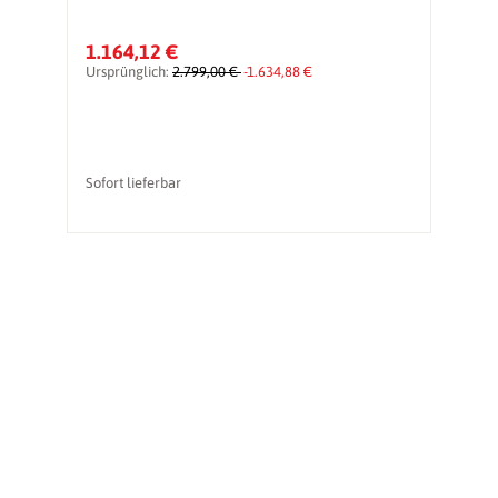
1.164,12 €
1
Ursprünglich:
2.799,00 €
-1.634,88 €
Ur
Sofort lieferbar
So