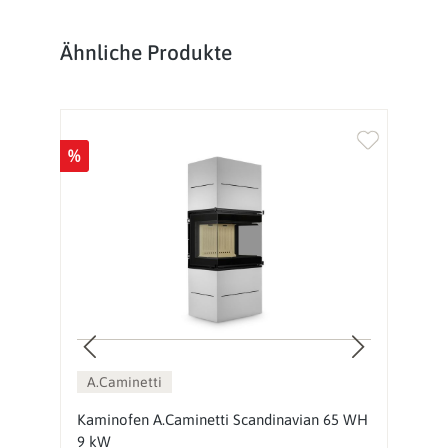
Produktgalerie überspringen
Ähnliche Produkte
%
%
A.Caminetti
Kaminofen A.Caminetti Scandinavian 65 WH
K
9 kW
9