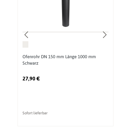
50
Ofenrohr DN 150 mm Länge 1000 mm
O
Schwarz
S
27,90 €
1
Sofort lieferbar
So