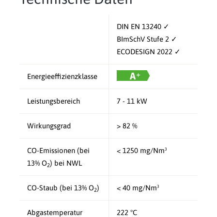
DIN EN 13240 ✓
BImSchV Stufe 2 ✓
ECODESIGN 2022 ✓
Energieeffizienzklasse
Leistungsbereich
7 - 11 kW
Wirkungsgrad
> 82 %
CO-Emissionen (bei
< 1250 mg/Nm³
13% O
) bei NWL
2
CO-Staub (bei 13% O
)
< 40 mg/Nm³
2
Abgastemperatur
222 °C