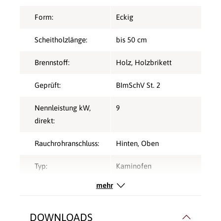
Form:
Eckig
Scheitholzlänge:
bis 50 cm
Brennstoff:
Holz
, Holzbrikett
Geprüft:
BImSchV St. 2
Nennleistung kW,
9
direkt:
Rauchrohranschluss:
Hinten
, Oben
Typ:
Kaminofen
mehr
Verbrennungsluft:
Raumluftunabhängig
Verglasung:
3 Seiten
DOWNLOADS