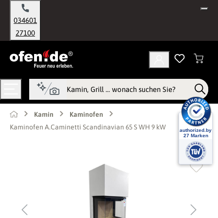
alt springen
034601
27100
Kamin
Kaminofen
Kaminofen A.Caminetti Scandinavian 65 S WH 9 kW