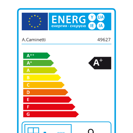
A.Caminetti
49627
+
A
9