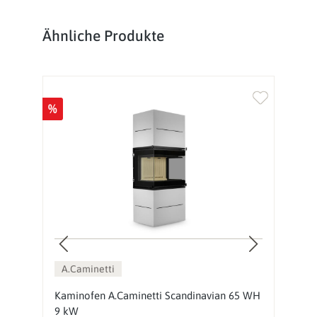
Produktgalerie überspringen
Ähnliche Produkte
%
%
A.Caminetti
p
Kaminofen A.Caminetti Scandinavian 65 WH
K
9 kW
9