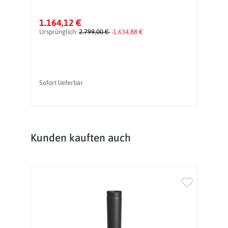
1.164,12 €
1
Ursprünglich:
2.799,00 €
-1.634,88 €
Ur
Sofort lieferbar
So
Produktgalerie überspringen
Kunden kauften auch