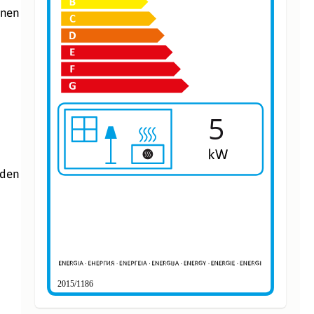
inen
5
rden
2015/1186