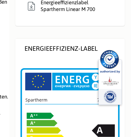
ßen
Energieeffizienzlabel
Spartherm Linear M 700
ENERGIEEFFIZIENZ-LABEL
ten.
Spartherm
7021008
r
A