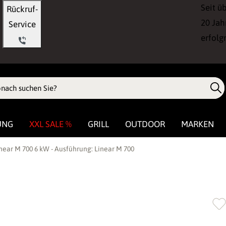
Seit ü
Rückruf-
20 Jah
Service
erfolg
UNG
XXL SALE %
GRILL
OUTDOOR
MARKEN
ear M 700 6 kW - Ausführung: Linear M 700