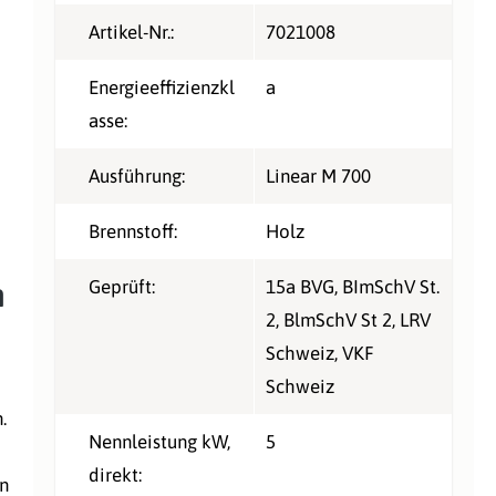
Artikel-Nr.:
7021008
Energieeffizienzkl
a
asse:
Ausführung:
Linear M 700
Brennstoff:
Holz
n
Geprüft:
15a BVG
, BImSchV St.
2
, BlmSchV St 2
, LRV
Schweiz
, VKF
Schweiz
.
Nennleistung kW,
5
direkt:
en