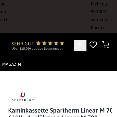
ber
Mehr als
ren
500.000
reich
zufriedene
Kunden
MAGAZIN
Kaminkassette Spartherm Linear M 700