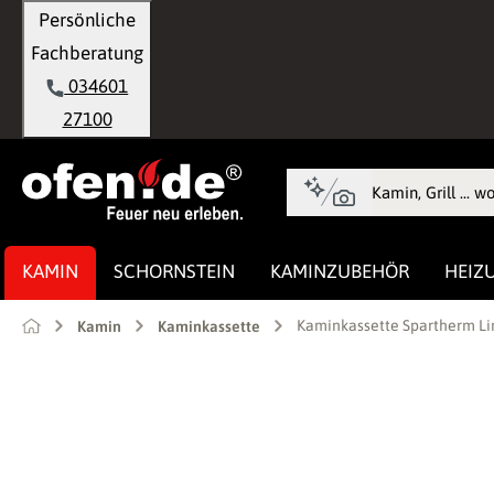
Persönliche
springen
Zur Hauptnavigation springen
Fachberatung
034601
27100
KAMIN
SCHORNSTEIN
KAMINZUBEHÖR
HEIZ
Kaminkassette Spartherm Lin
Kamin
Kaminkassette