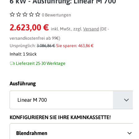
6 kW - Ausführung: Linear M 700
0 Bewertungen
Durchschnittliche Bewertung von 0 von 5 Sternen
2.623,00 €
inkl. MwSt., zzgl.
Versand
(DE -
versandkostenfrei ab 99€)
Ursprünglich:
3.086,86 €
Sie sparen: 463,86 €
Inhalt:
1 Stück
Lieferzeit 25-30 Werktage
auswählen
Ausführung
KONFIGURIEREN SIE IHRE KAMINKASSETTE!
Blendrahmen