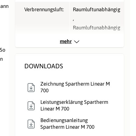
kann
Verbrennungsluft:
Raumluftunabhängig
,
Raumluftunabhängig
,
mehr
Raumluftunabhängig
 So
en
Verglasung:
Front
DOWNLOADS
Wärmetransport:
Luftführend
,
Zeichnung Spartherm Linear M
Luftführend
,
700
Luftführend
Leistungserklärung Spartherm
Linear M 700
Bedienungsanleitung
Spartherm Linear M 700