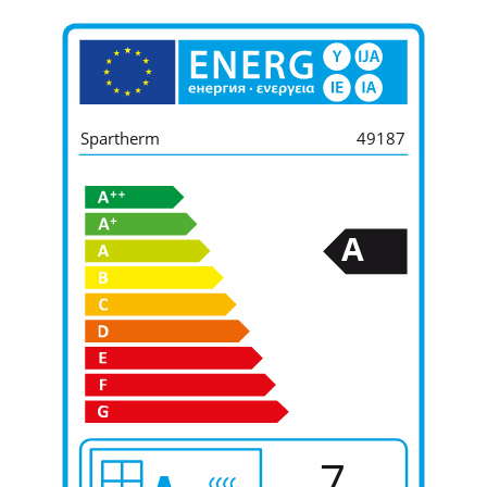
Spartherm
49187
A
7