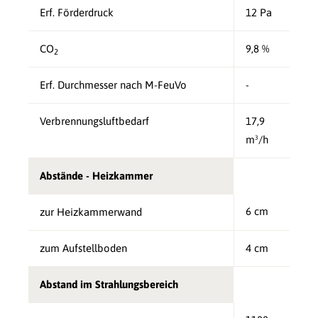
Erf. Förderdruck
12 Pa
CO
9,8 %
2
Erf. Durchmesser nach M-FeuVo
-
Verbrennungsluftbedarf
17,9
m³/h
Abstände - Heizkammer
6 cm
zur Heizkammerwand
zum Aufstellboden
4 cm
Abstand im Strahlungsbereich