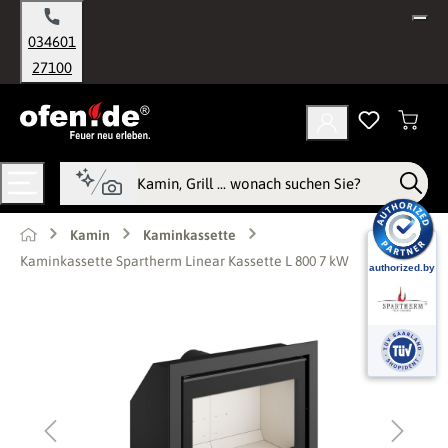
alt springen
034601
27100
Kamin
Kaminkassette
Kaminkassette Spartherm Linear Kassette L 800 7 kW