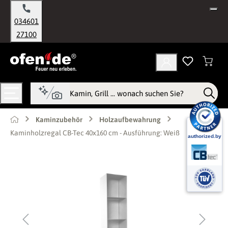
alt springen
034601
27100
Kaminzubehör
Holzaufbewahrung
Kaminholzregal CB-Tec 40x160 cm - Ausführung: Weiß