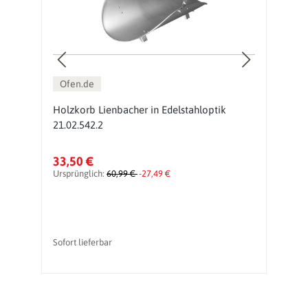
Ofen.de
Holzkorb Lienbacher in Edelstahloptik
K
21.02.542.2
H
33,50 €
Ursprünglich:
60,99 €
-27,49 €
li
Sofort lieferbar