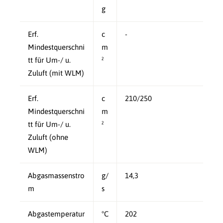
g
Erf.
c
-
Mindestquerschni
m
tt für Um-/ u.
²
Zuluft (mit WLM)
Erf.
c
210/250
Mindestquerschni
m
tt für Um-/ u.
²
Zuluft (ohne
WLM)
Abgasmassenstro
g/
14,3
m
s
Abgastemperatur
°C
202