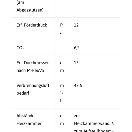
(am
Abgasstutzen)
Erf. Förderdruck
P
12
a
CO
6,2
2
Erf. Durchmesser
c
15
nach M-FeuVo
m
Verbrennungsluft
m
47,6
bedarf
³/
h
Abstände
c
zur
Heizkammer
m
Heizkammerwand: 6
zum Aufstellboden: -