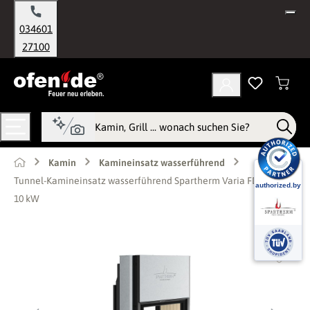
alt springen
034601
27100
Kamin
Kamineinsatz wasserführend
Tunnel-Kamineinsatz wasserführend Spartherm Varia FDh H2O
10 kW