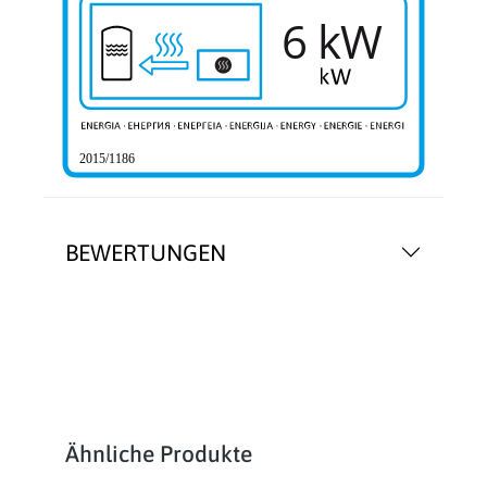
6 kW
2015/1186
BEWERTUNGEN
Produktgalerie überspringen
Ähnliche Produkte