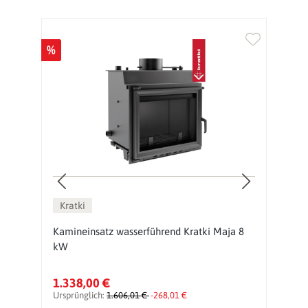
%
%
Kratki
Kamineinsatz wasserführend Kratki Maja 8
K
kW
P
1.338,00 €
1
Ursprünglich:
1.606,01 €
-268,01 €
Ur