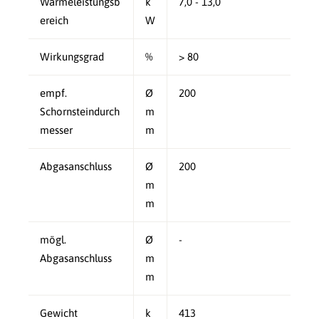
Wärmeleistungsb
k
7,0 - 13,0
ereich
W
Wirkungsgrad
%
> 80
empf.
Ø
200
Schornsteindurch
m
messer
m
Abgasanschluss
Ø
200
m
m
mögl.
Ø
-
Abgasanschluss
m
m
Gewicht
k
413