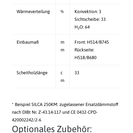
Wärmeverteilung
%
Konvektion: 3
Sichtscheibe: 33
H
O: 64
2
Einbaumaß
m
Front: H514/B745
m
Rückseite:
H518/B680
Scheitholzlänge
c
33
m
* Beispiel SILCA 250KM: zugelassener Ersatzdämmstoff
nach DIBt Nr. Z-43.14-117 und CE 0432-CPD-
420002242/2-6
Optionales Zubehör: