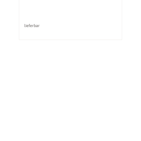
lieferbar
li