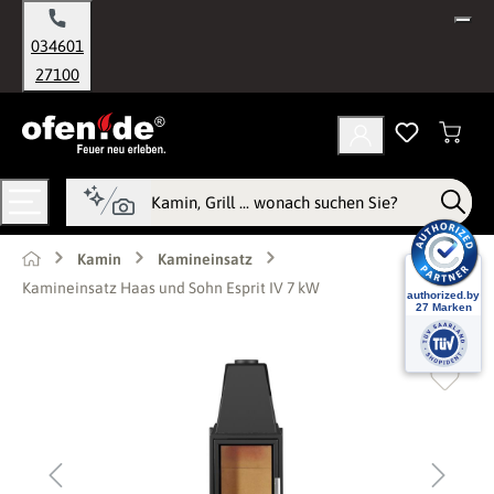
alt springen
034601
27100
Kamin
Kamineinsatz
Kamineinsatz Haas und Sohn Esprit IV 7 kW