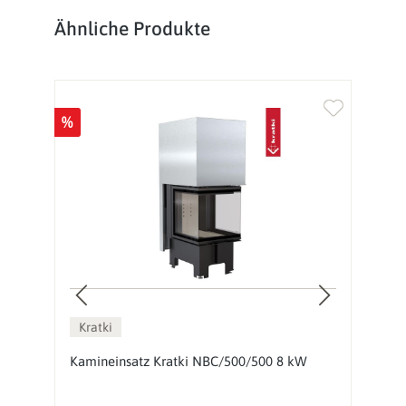
Produktgalerie überspringen
Ähnliche Produkte
%
Kratki
BS
Kamineinsatz Kratki NBC/500/500 8 kW
E