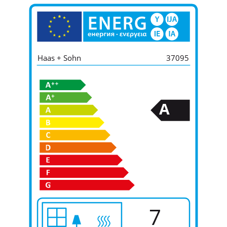
Haas + Sohn
37095
A
7