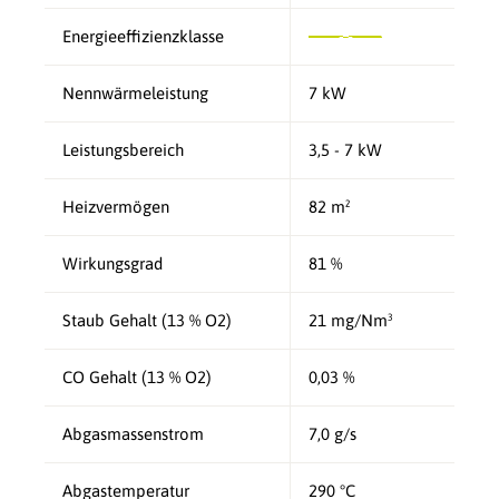
Energieeffizienzklasse
Nennwärmeleistung
7 kW
Leistungsbereich
3,5 - 7 kW
Heizvermögen
82 m²
Wirkungsgrad
81 %
Staub Gehalt (13 % O2)
21 mg/Nm³
CO Gehalt (13 % O2)
0,03 %
Abgasmassenstrom
7,0 g/s
Abgastemperatur
290 °C