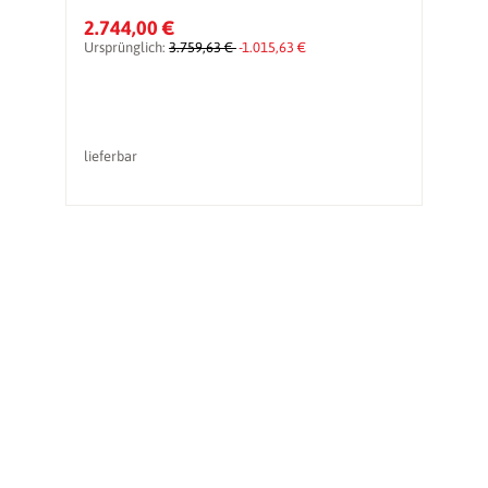
2.744,00 €
1
Ursprünglich:
3.759,63 €
-1.015,63 €
Ur
lieferbar
li