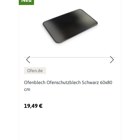
Ofen.de
en
Ofenblech Ofenschutzblech Schwarz 60x80
S
cm
G
19,49 €
2
Ur