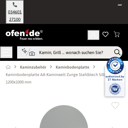
alt springen
034601
27100
Kaminzubehör
Kaminbodenplatte
Kaminbodenplatte AA-Kaminwelt Zunge Stahlblech Silber
1200x1000 mm