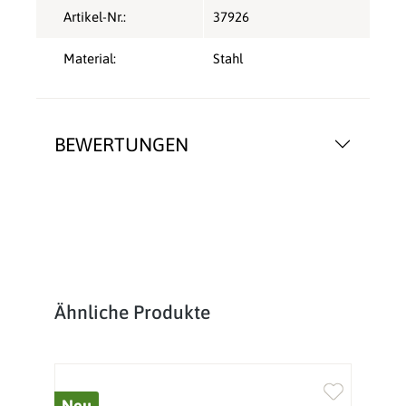
Artikel-Nr.:
37926
Material:
Stahl
BEWERTUNGEN
Produktgalerie überspringen
Ähnliche Produkte
Neu
%