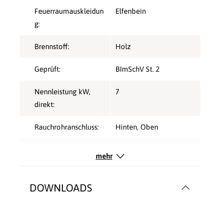
Feuerraumauskleidun
Elfenbein
g:
Brennstoff:
Holz
Geprüft:
BImSchV St. 2
Nennleistung kW,
7
direkt:
Rauchrohranschluss:
Hinten
, Oben
Rauchrohr Ø:
180mm
mehr
Typ:
Kaminbausatz
DOWNLOADS
Verbrennungsluft:
Raumluftunabhängig
,
raumluftabhängig (RLA)