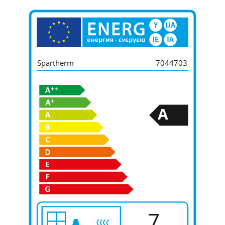
Spartherm
7044703
A
7