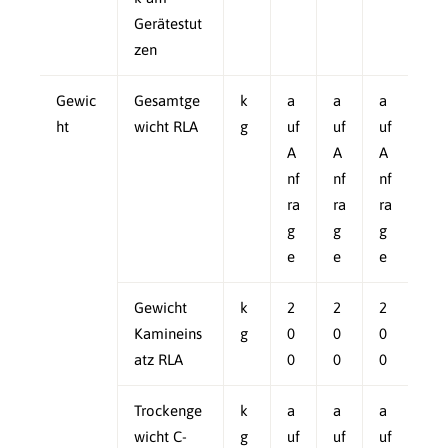
Gerätestut
zen
Gewic
Gesamtge
k
a
a
a
ht
wicht RLA
g
uf
uf
uf
A
A
A
nf
nf
nf
ra
ra
ra
g
g
g
e
e
e
Gewicht
k
2
2
2
Kamineins
g
0
0
0
atz RLA
0
0
0
Trockenge
k
a
a
a
wicht C-
g
uf
uf
uf