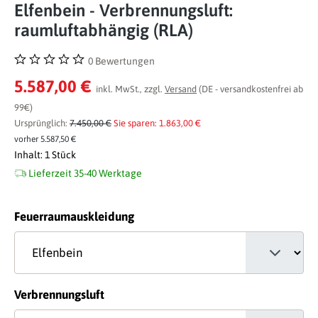
Elfenbein - Verbrennungsluft:
raumluftabhängig (RLA)
0 Bewertungen
Durchschnittliche Bewertung von 0 von 5 Sternen
5.587,00 €
inkl. MwSt., zzgl.
Versand
(DE - versandkostenfrei ab
99€)
Ursprünglich:
7.450,00 €
Sie sparen: 1.863,00 €
vorher 5.587,50 €
Inhalt:
1 Stück
Lieferzeit 35-40 Werktage
auswählen
Feuerraumauskleidung
auswählen
Verbrennungsluft