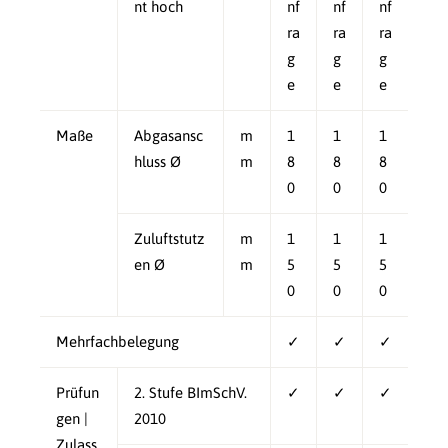
nt hoch
nf
nf
nf
ra
ra
ra
g
g
g
e
e
e
Maße
Abgasansc
m
1
1
1
hluss Ø
m
8
8
8
0
0
0
Zuluftstutz
m
1
1
1
en Ø
m
5
5
5
0
0
0
Mehrfachbelegung
✓
✓
✓
Prüfun
2. Stufe BImSchV.
✓
✓
✓
gen |
2010
Zulass