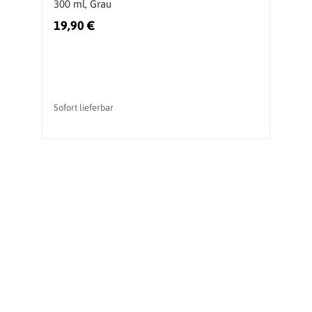
300 ml, Grau
19,90 €
4
Ur
vo
Sofort lieferbar
So