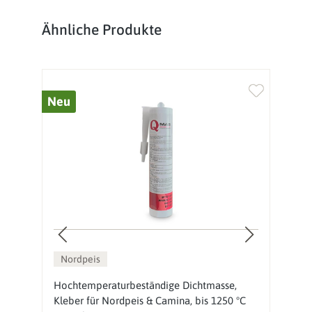
Produktgalerie überspringen
Ähnliche Produkte
Neu
%
Nordpeis
Hochtemperaturbeständige Dichtmasse,
N
Kleber für Nordpeis & Camina, bis 1250 °C