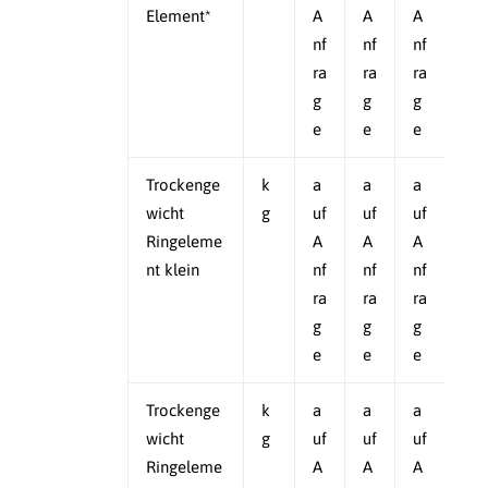
Element*
A
A
A
nf
nf
nf
ra
ra
ra
g
g
g
e
e
e
Trockenge
k
a
a
a
wicht
g
uf
uf
uf
Ringeleme
A
A
A
nt klein
nf
nf
nf
ra
ra
ra
g
g
g
e
e
e
Trockenge
k
a
a
a
wicht
g
uf
uf
uf
Ringeleme
A
A
A