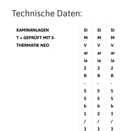
Technische Daten:
KAMINANLAGEN
SI
SI
SI
T = GEPRÜFT MIT S-
M
M
M
THERMATIK NEO
V
V
V
ar
ar
ar
ia
ia
ia
2
2
2
R
R
R
-
-
-
5
5
5
5
5
5
h
h
h
1
2
3
/
/
/
3
3
3