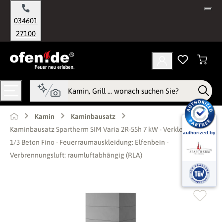
alt springen
034601
27100
Kamin
Kaminbausatz
Kaminbausatz Spartherm SIM Varia 2R-55h 7 kW - Verkleidung:
1/3 Beton Fino - Feuerraumauskleidung: Elfenbein -
Verbrennungsluft: raumluftabhängig (RLA)