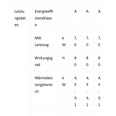
Leistu
Energieeffi
A
A
A
ngsdat
zienzklass
en
e
NW-
k
7,
7,
7,
Leistung
W
0
0
0
Wirkungsg
%
8
8
8
rad
0
0
0
Wärmeleis
k
4,
4,
4,
tungsberei
W
9
9
9
ch
-
-
-
9,
9,
9,
1
1
1