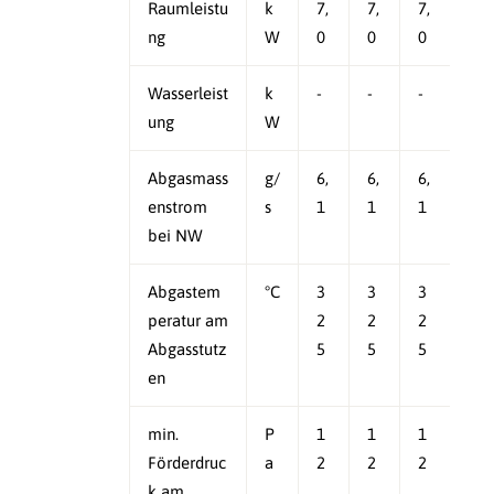
Raumleistu
k
7,
7,
7,
ng
W
0
0
0
Wasserleist
k
-
-
-
ung
W
Abgasmass
g/
6,
6,
6,
enstrom
s
1
1
1
bei NW
Abgastem
°C
3
3
3
peratur am
2
2
2
Abgasstutz
5
5
5
en
min.
P
1
1
1
Förderdruc
a
2
2
2
k am