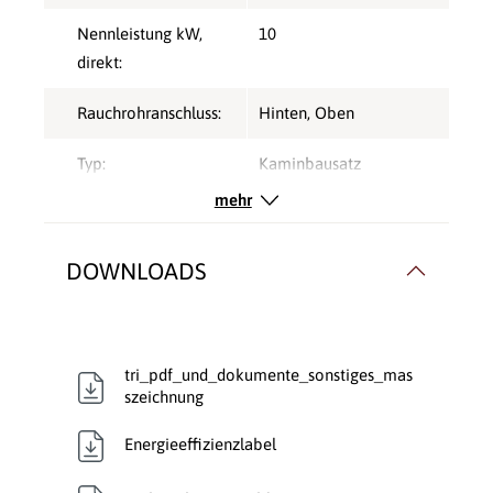
Nennleistung kW,
10
direkt:
Rauchrohranschluss:
Hinten
, Oben
Typ:
Kaminbausatz
mehr
Verbrennungsluft:
Raumluftabhängig
,
Raumluftunabhängig
DOWNLOADS
Verglasung:
3 Seiten
Verkleidungsmaterial:
Beton
tri_pdf_und_dokumente_sonstiges_mas
szeichnung
Energieeffizienzlabel