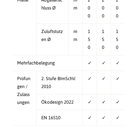
hluss Ø
m
0
0
0
0
0
0
Zuluftstutz
m
1
1
1
en Ø
m
5
5
5
0
0
0
Mehrfachbelegung
✓
✓
✓
Prüfun
2. Stufe BImSchV.
✓
✓
✓
gen /
2010
Zulass
Ökodesign 2022
✓
✓
✓
ungen
EN 16510
✓
✓
✓