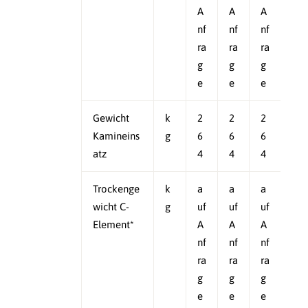
A
A
A
nf
nf
nf
ra
ra
ra
g
g
g
e
e
e
Gewicht
k
2
2
2
Kamineins
g
6
6
6
atz
4
4
4
Trockenge
k
a
a
a
wicht C-
g
uf
uf
uf
Element*
A
A
A
nf
nf
nf
ra
ra
ra
g
g
g
e
e
e