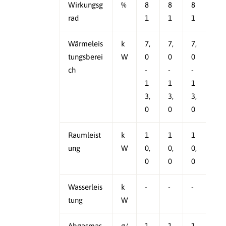
Wirkungsg
%
8
8
8
rad
1
1
1
Wärmeleis
k
7,
7,
7,
tungsberei
W
0
0
0
ch
-
-
-
1
1
1
3,
3,
3,
0
0
0
Raumleist
k
1
1
1
ung
W
0,
0,
0,
0
0
0
Wasserleis
k
-
-
-
tung
W
Abgasmas
g/
1
1
1