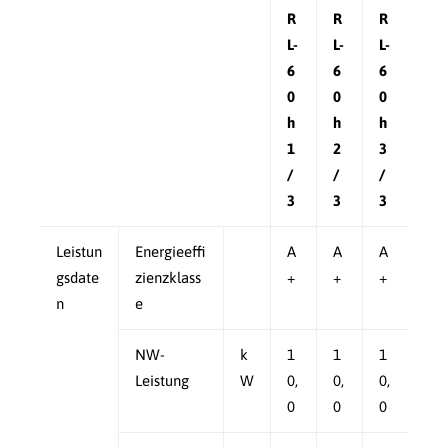
R
R
R
L-
L-
L-
6
6
6
0
0
0
h
h
h
1
2
3
/
/
/
3
3
3
Leistun
Energieeffi
A
A
A
gsdate
zienzklass
+
+
+
n
e
NW-
k
1
1
1
Leistung
W
0,
0,
0,
0
0
0