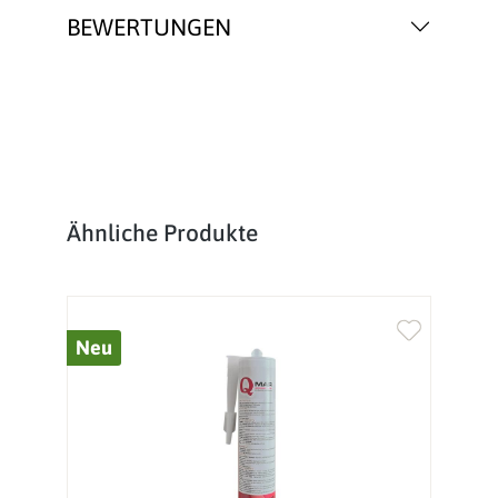
BEWERTUNGEN
Produktgalerie überspringen
Ähnliche Produkte
Neu
%