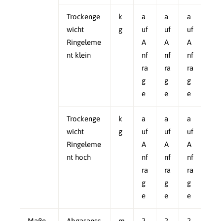
Trockenge
k
a
a
a
wicht
g
uf
uf
uf
Ringeleme
A
A
A
nt klein
nf
nf
nf
ra
ra
ra
g
g
g
e
e
e
Trockenge
k
a
a
a
wicht
g
uf
uf
uf
Ringeleme
A
A
A
nt hoch
nf
nf
nf
ra
ra
ra
g
g
g
e
e
e
Maße
Abgasansc
m
2
2
2