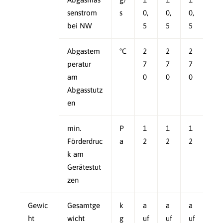
senstrom
s
0,
0,
0,
bei NW
5
5
5
Abgastem
°C
2
2
2
peratur
7
7
7
am
0
0
0
Abgasstutz
en
min.
P
1
1
1
Förderdruc
a
2
2
2
k am
Gerätestut
zen
Gewic
Gesamtge
k
a
a
a
ht
wicht
g
uf
uf
uf