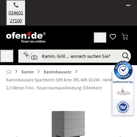
alt springen
034601
27100
Kamin
Kaminbausatz
Kaminbausatz Spartherm SIM Arte 3RL-60h 10 kW - Verkleidung:
1/3 Beton Fino - Feuerraumauskleidung: Elfenbein