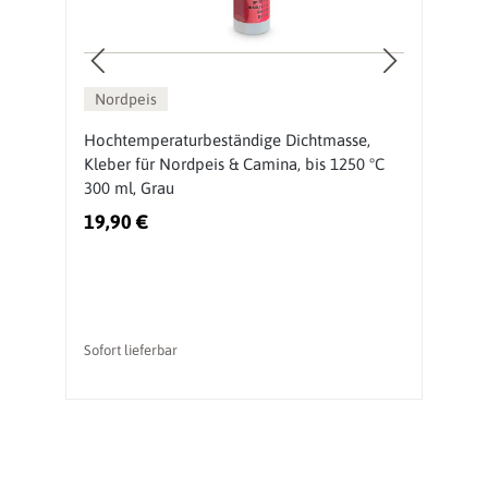
Nordpeis
Hochtemperaturbeständige Dichtmasse,
N
Kleber für Nordpeis & Camina, bis 1250 °C
300 ml, Grau
19,90 €
4
Ur
vo
Sofort lieferbar
So