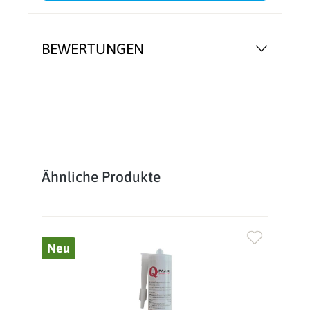
BEWERTUNGEN
Produktgalerie überspringen
Ähnliche Produkte
Neu
%