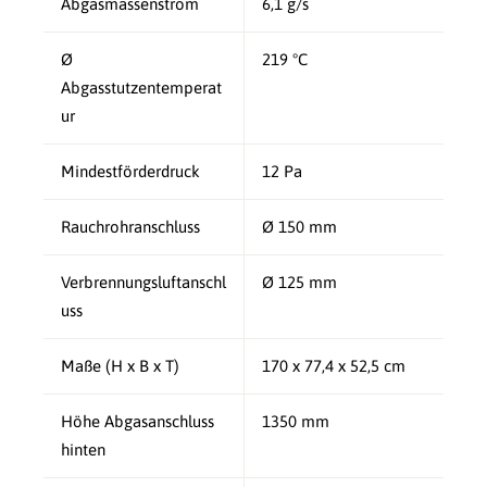
Abgasmassenstrom
6,1 g/s
Ø
219 °C
Abgasstutzentemperat
ur
Mindestförderdruck
12 Pa
Rauchrohranschluss
Ø 150 mm
Verbrennungsluftanschl
Ø 125 mm
uss
Maße (H x B x T)
170 x 77,4 x 52,5 cm
Höhe Abgasanschluss
1350 mm
hinten