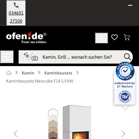
alt springen
034601
27100
Kamin
Kaminbausatz
Kaminbausatz Neocube F14 5,9 kW