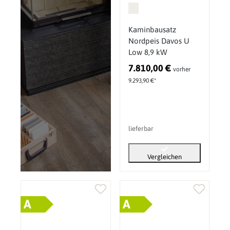
Kaminbausatz
Nordpeis Davos U
Low 8,9 kW
7.810,00 €
vorher
9.293,90 €*
lieferbar
Vergleichen
A
A