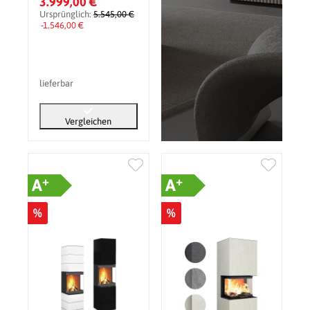
3.999,00 €
Ursprünglich:
5.545,00 €
-1.546,00 €
lieferbar
Vergleichen
+
+
A
A
%
%