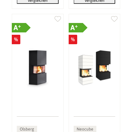
Vergleichen
Vergleichen
+
+
A
A
%
%
Olsberg
Neocube