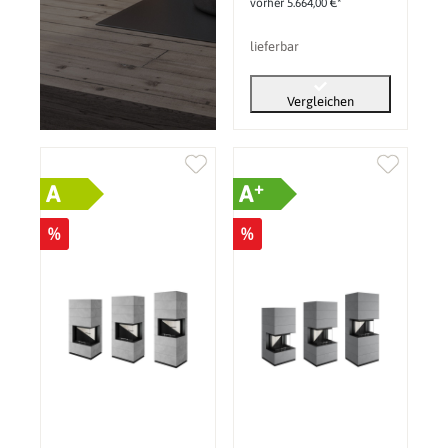
vorher 5.664,00 €*
lieferbar
Vergleichen
+
A
A
%
%