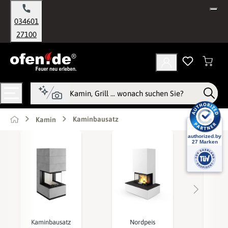
alt springen
034601
27100
Kaminbausatz
Kamin
Kaminbausatz
Nordpeis
Sp