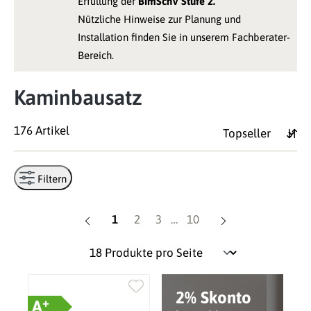
Erfüllung der
BImSchV Stufe 2.
Nützliche Hinweise zur Planung und
Installation finden Sie in unserem Fachberater-
Bereich.
Kaminbausatz
176 Artikel
Filtern
Seite
Seite
Seite
Seite
1
2
3
…
10
2% Skonto
+
A