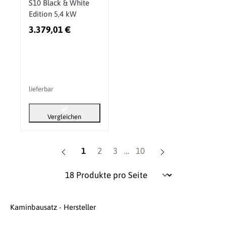
S10 Black & White
Edition 5,4 kW
3.379,01 €
lieferbar
Vergleichen
Seite
Seite
Seite
Seite
1
2
3
…
10
Kaminbausatz - Hersteller