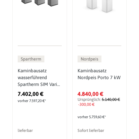
Spartherm
Nordpeis
Kaminbausatz
Kaminbausatz
wasserführend
Nordpeis Porto 7 kW
Spartherm SIM Varia
2L-55h H2O 7 kW
7.402,00 €
4.840,00 €
Ursprünglich:
5.140,00 €
vorher 7.597,20 €*
-300,00 €
vorher 5.759,60 €*
lieferbar
Sofort lieferbar