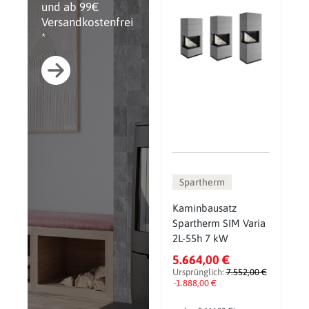
und ab 99€
Versandkostenfrei
*
Spartherm
Kaminbausatz
Spartherm SIM Varia
2L-55h 7 kW
5.664,00 €
Ursprünglich:
7.552,00 €
-1.888,00 €