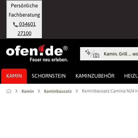
Persönliche
springen
Zur Hauptnavigation springen
Fachberatung
034601
27100
KAMIN
SCHORNSTEIN
KAMINZUBEHÖR
HEIZ
Kaminbausatz Camina N24 mit
Kamin
Kaminbausatz