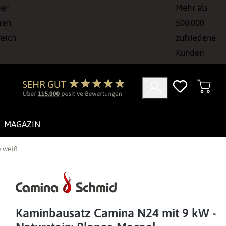
ber
Mehr als
ren
500.000
reich
zufriedene
Kunden
MAGAZIN
e weiß
Kaminbausatz Camina N24 mit 9 kW -