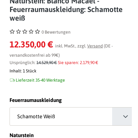
Naturstein: Blanco Macael -
Feuerraumauskleidung: Schamotte
weiß
0 Bewertungen
Durchschnittliche Bewertung von 0 von 5 Sternen
12.350,00 €
inkl. MwSt., zzgl.
Versand
(DE -
versandkostenfrei ab 99€)
Ursprünglich:
14.529,90 €
Sie sparen: 2.179,90 €
Inhalt:
1 Stück
Lieferzeit 35-40 Werktage
auswählen
Feuerraumauskleidung
auswählen
Naturstein