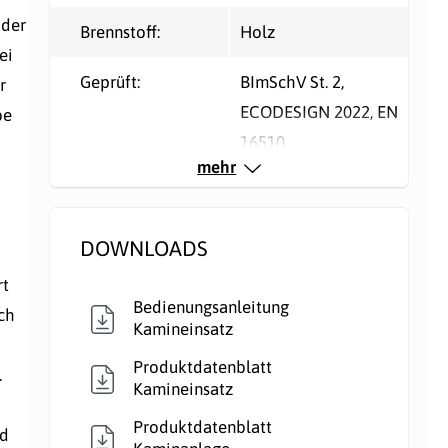
 der
Brennstoff:
Holz
ei
Geprüft:
BImSchV St. 2
,
r
ECODESIGN 2022
, EN
be
16510
mehr
Nennleistung kW,
9
direkt:
DOWNLOADS
Rauchrohranschlu
Hinten
, Oben
rt
ss:
Bedienungsanleitung
ch
Kamineinsatz
Rauchrohr Ø:
200mm
Produktdatenblatt
.
Kamineinsatz
Typ:
Kaminbausatz
Produktdatenblatt
nd