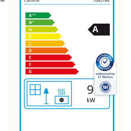
Camina
7063168
A
9