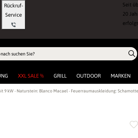
Seit ü
Rückruf-
20 Jah
Service
erfolg
UNG
XXL SALE %
GRILL
OUTDOOR
MARKEN
 9 kW - Naturstein: Blanco Macael - Feuerraumauskleidung: Schamott