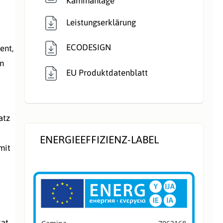
Kaminanlage
Verbrennungsluft:
Raumluftunabhängig
Leistungserklärung
Verglasung:
Front
ECODESIGN
ent,
Verkleidungsmate
Naturstein
en
rial:
EU Produktdatenblatt
Wärmetransport:
Luftführend
atz
ENERGIEEFFIZIENZ-LABEL
mit
kat