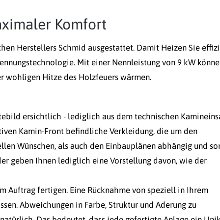
aximaler Komfort
en Herstellers Schmid ausgestattet. Damit Heizen Sie effizi
brennungstechnologie. Mit einer Nennleistung von 9 kW könn
r wohligen Hitze des Holzfeuers wärmen.
bild ersichtlich - lediglich aus dem technischen Kamineins
tiven Kamin-Front befindliche Verkleidung, die um den
uellen Wünschen, als auch den Einbauplänen abhängig und so
er geben Ihnen lediglich eine Vorstellung davon, wie der
im Auftrag fertigen. Eine Rücknahme von speziell in Ihrem
ssen. Abweichungen in Farbe, Struktur und Aderung zu
atürlich. Das bedeutet, dass jede gefertigte Anlage ein Uni