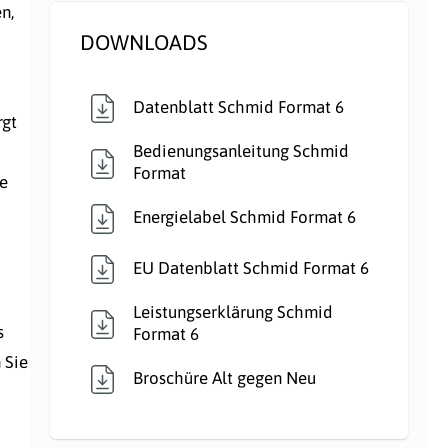
Verbrennungsluft:
Raumluftabhängig
n,
DOWNLOADS
Verglasung:
Front
Wärmetransport:
Luftführend
,
Datenblatt Schmid Format 6
rgt
Luftführend
Bedienungsanleitung Schmid
Format
ie
Energielabel Schmid Format 6
EU Datenblatt Schmid Format 6
Leistungserklärung Schmid
s
Format 6
 Sie
Broschüre Alt gegen Neu