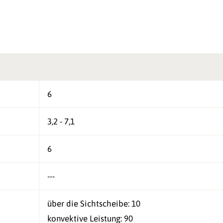
6
3,2 - 7,1
6
---
über die Sichtscheibe: 10
konvektive Leistung: 90