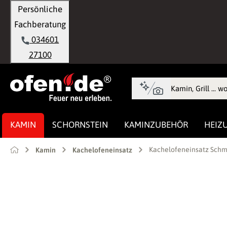
Persönliche
springen
Zur Hauptnavigation springen
Fachberatung
034601
27100
KAMIN
SCHORNSTEIN
KAMINZUBEHÖR
HEIZ
Kachelofeneinsatz Schm
Kamin
Kachelofeneinsatz