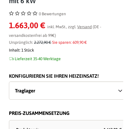
mit 6 kW
0 Bewertungen
Durchschnittliche Bewertung von 0 von 5 Sternen
1.663,00 €
inkl. MwSt., zzgl.
Versand
(DE -
versandkostenfrei ab 99€)
Ursprünglich:
2.272,90 €
Sie sparen: 609,90 €
Inhalt:
1 Stück
Lieferzeit 35-40 Werktage
KONFIGURIEREN SIE IHREN HEIZEINSATZ!
Traglager
PREIS-ZUSAMMENSETZUNG