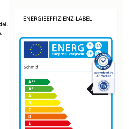
ENERGIEEFFIZIENZ-LABEL
dell
.
Schmid
10331
+
A