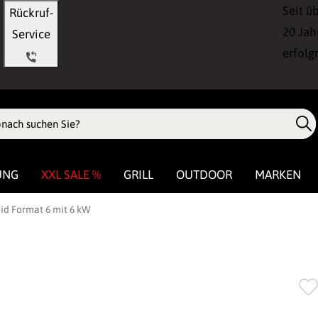
Seit ü
Rückruf-
20 Jah
Service
erfolg
UNG
XXL SALE %
GRILL
OUTDOOR
MARKEN
id Format 6 mit 6 kW