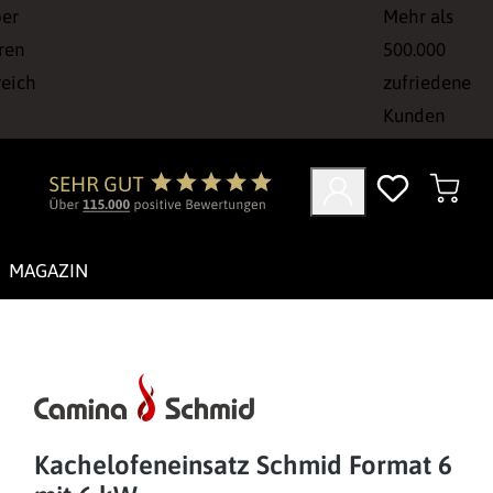
ber
Mehr als
ren
500.000
reich
zufriedene
Kunden
MAGAZIN
Kachelofeneinsatz Schmid Format 6