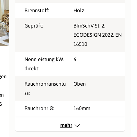
Brennstoff:
Holz
Geprüft:
BImSchV St. 2
,
ECODESIGN 2022
, EN
16510
Nennleistung kW,
6
direkt:
gen
Rauchrohranschlu
Oben
ss:
en
6
Rauchrohr Ø:
160mm
Typ:
Kachelofeneinsatz
mehr