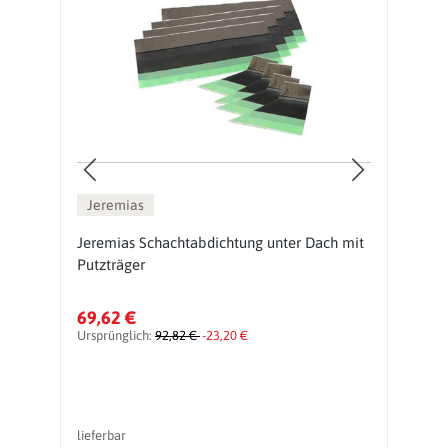
Jeremias
N
Jeremias Schachtabdichtung unter Dach mit
J
Putzträger
l
69,62 €
6
Ursprünglich:
92,82 €
-23,20 €
Ur
lieferbar
li