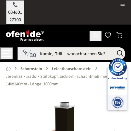
alt springen
034601
27100
Schornstein
Leichtbauschornstein
Jeremias Furado-F Stülpkopf, lackiert - Schachtmaß innen:
140x140mm - Länge: 1000mm