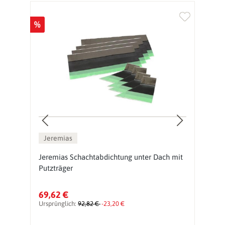
%
%
Jeremias
N
Jeremias Schachtabdichtung unter Dach mit
J
Putzträger
l
69,62 €
6
Ursprünglich:
92,82 €
-23,20 €
Ur