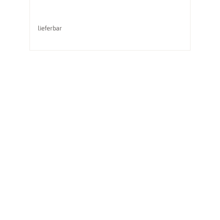
lieferbar
li