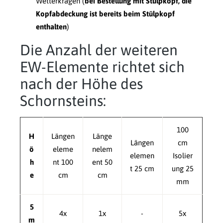
Wetterkragen (
bei Bestellung mit Stülpkopf, die
Kopfabdeckung ist bereits beim Stülpkopf
enthalten
)
Die Anzahl der weiteren
EW-Elemente richtet sich
nach der Höhe des
Schornsteins:
100
H
Längen
Länge
Längen
cm
ö
eleme
nelem
elemen
Isolier
h
nt 100
ent 50
t 25 cm
ung 25
e
cm
cm
mm
5
4x
1x
-
5x
m