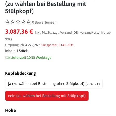
(zu wählen bei Bestellung mit
Stülpkopf)
0 Bewertungen
Durchschnittliche Bewertung von 0 von 5 Sternen
3.087,36 €
inkl. MwSt., zzgl.
Versand
(DE - versandkostenfrei ab
99€)
Ursprünglich:
4.229,26 €
Sie sparen: 1.141,90 €
Inhalt:
1 Stück
Lieferzeit 10-15 Werktage
auswählen
Kopfabdeckung
ja (zu wählen bei Bestellung ohne Stülpkopf)
(+336,19 €)
nein (zu wählen bei Bestellung mit Stülpkopf)
auswählen
Höhe