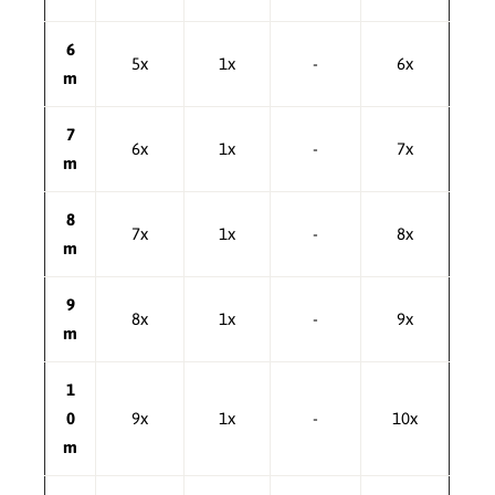
6
5x
1x
-
6x
m
7
6x
1x
-
7x
m
8
7x
1x
-
8x
m
9
8x
1x
-
9x
m
1
0
9x
1x
-
10x
m