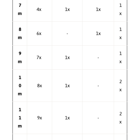
7
1
4x
1x
1x
m
x
8
1
6x
-
1x
m
x
9
1
7x
1x
-
m
x
1
2
0
8x
1x
-
x
m
1
2
1
9x
1x
-
x
m