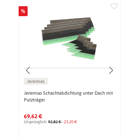
%
%
Jeremias
Jeremias Schachtabdichtung unter Dach mit
J
Putzträger
l
69,62 €
6
Ursprünglich:
92,82 €
-23,20 €
Ur