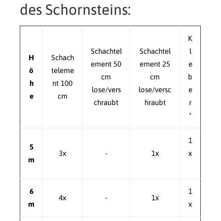
des Schornsteins:
K
Schachtel
Schachtel
l
H
Schach
ement 50
ement 25
e
ö
teleme
cm
cm
b
h
nt 100
lose/vers
lose/versc
e
e
cm
chraubt
hraubt
r
*
1
5
3x
-
1x
x
m
6
1
4x
-
1x
m
x