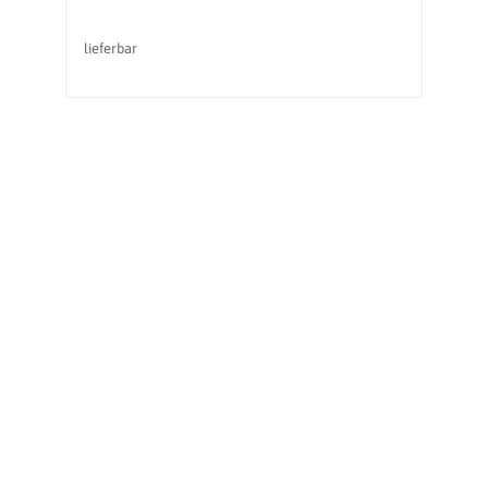
lieferbar
li