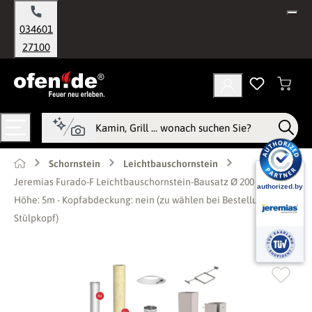
alt springen
034601
27100
Schornstein
Leichtbauschornstein
Jeremias Furado-F Leichtbauschornstein-Bausatz Ø 200 mm -
Höhe: 5m - Kopfabdeckung: nein (zu wählen bei Bestellung mit
Stülpkopf)