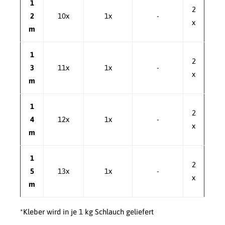
1
2
2
10x
1x
-
x
m
1
2
3
11x
1x
-
x
m
1
2
4
12x
1x
-
x
m
1
2
5
13x
1x
-
x
m
*Kleber wird in je 1 kg Schlauch geliefert