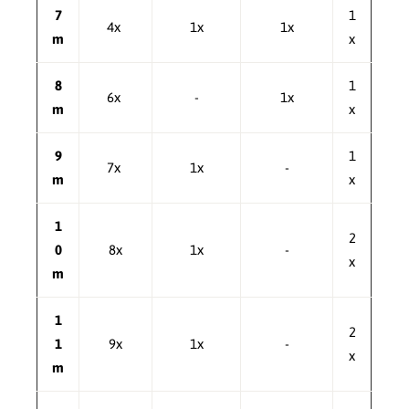
7
1
4x
1x
1x
m
x
8
1
6x
-
1x
m
x
9
1
7x
1x
-
m
x
1
2
0
8x
1x
-
x
m
1
2
1
9x
1x
-
x
m