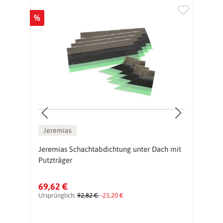
%
%
Jeremias
Jeremias Schachtabdichtung unter Dach mit
J
Putzträger
l
69,62 €
6
Ursprünglich:
92,82 €
-23,20 €
Ur