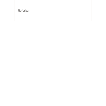
lieferbar
li