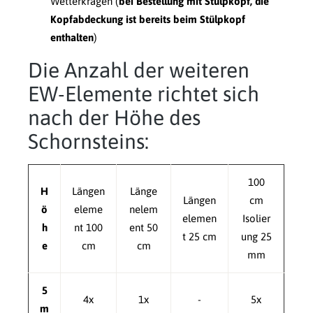
Wetterkragen (
bei Bestellung mit Stülpkopf, die
Kopfabdeckung ist bereits beim Stülpkopf
enthalten
)
Die Anzahl der weiteren
EW-Elemente richtet sich
nach der Höhe des
Schornsteins:
100
H
Längen
Länge
Längen
cm
ö
eleme
nelem
elemen
Isolier
h
nt 100
ent 50
t 25 cm
ung 25
e
cm
cm
mm
5
4x
1x
-
5x
m