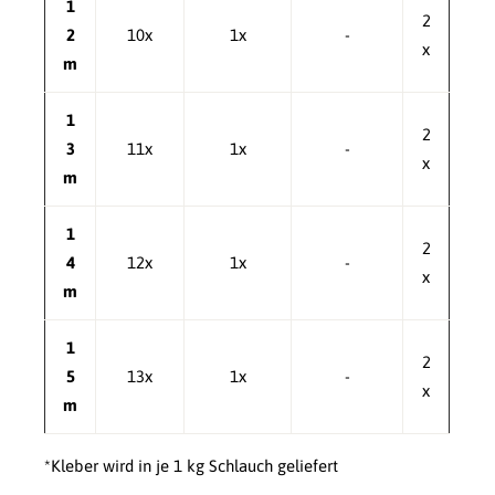
1
2
2
10x
1x
-
x
m
1
2
3
11x
1x
-
x
m
1
2
4
12x
1x
-
x
m
1
2
5
13x
1x
-
x
m
*Kleber wird in je 1 kg Schlauch geliefert