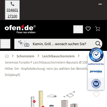
alt springen
034601
27100
Schornstein
Leichtbauschornstein
Jeremias Furado-F Leichtbauschornstein-Bausatz Ø 150 mm -
Höhe: 5m - Kopfabdeckung: nein (zu wählen bei Bestellung mit
Stülpkopf)