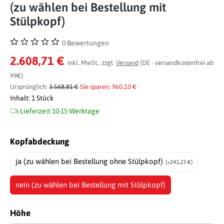
(zu wählen bei Bestellung mit
Stülpkopf)
0 Bewertungen
Durchschnittliche Bewertung von 0 von 5 Sternen
2.608,71 €
inkl. MwSt., zzgl.
Versand
(DE - versandkostenfrei ab
99€)
Ursprünglich:
3.568,81 €
Sie sparen: 960,10 €
Inhalt:
1 Stück
Lieferzeit 10-15 Werktage
auswählen
Kopfabdeckung
ja (zu wählen bei Bestellung ohne Stülpkopf)
(+243,23 €)
nein (zu wählen bei Bestellung mit Stülpkopf)
auswählen
Höhe