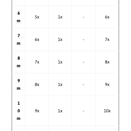
6
5x
1x
-
6x
m
7
6x
1x
-
7x
m
8
7x
1x
-
8x
m
9
8x
1x
-
9x
m
1
0
9x
1x
-
10x
m