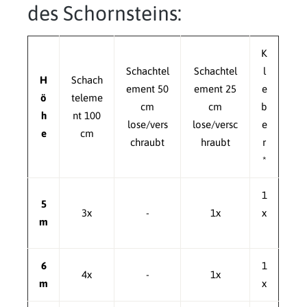
des Schornsteins:
K
Schachtel
Schachtel
l
H
Schach
ement 50
ement 25
e
ö
teleme
cm
cm
b
h
nt 100
lose/vers
lose/versc
e
e
cm
chraubt
hraubt
r
*
1
5
3x
-
1x
x
m
6
1
4x
-
1x
m
x