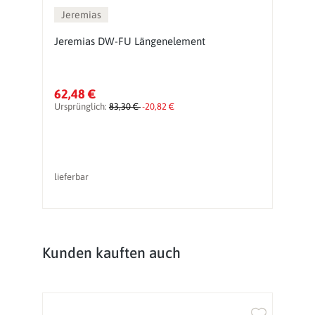
Jeremias
Jeremias DW-FU Längenelement
J
62,48 €
1
Ursprünglich:
83,30 €
-20,82 €
Ur
lieferbar
li
Produktgalerie überspringen
Kunden kauften auch