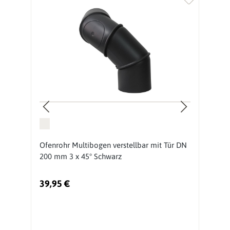
Ofenrohr Multibogen verstellbar mit Tür DN
O
200 mm 3 x 45° Schwarz
S
39,95 €
1