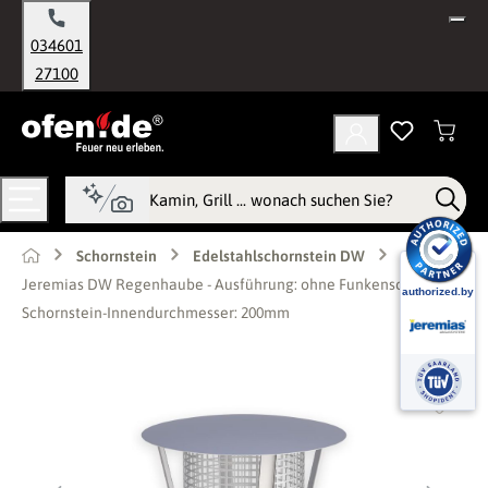
alt springen
034601
27100
Schornstein
Edelstahlschornstein DW
Jeremias DW Regenhaube - Ausführung: ohne Funkenschutz - für
Schornstein-Innendurchmesser: 200mm