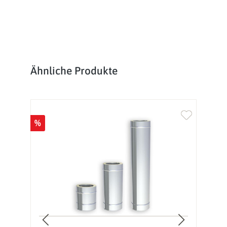
Produktgalerie überspringen
Ähnliche Produkte
%
%