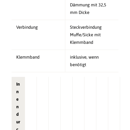
Dämmung mit 32,5
mm Dicke
Verbindung
Steckverbindung
Muffe/Sicke mit
Klemmband
Klemmband
inklusive, wenn
benötigt
In
n
e
n
d
ur
c