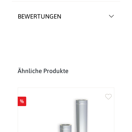
BEWERTUNGEN
Produktgalerie überspringen
Ähnliche Produkte
%
%