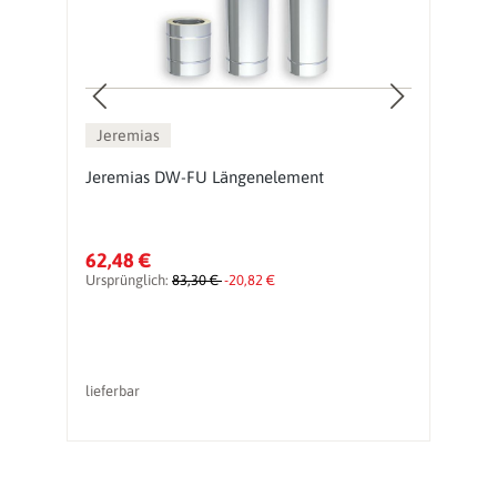
Jeremias
Jeremias DW-FU Längenelement
J
62,48 €
1
Ursprünglich:
83,30 €
-20,82 €
Ur
lieferbar
li