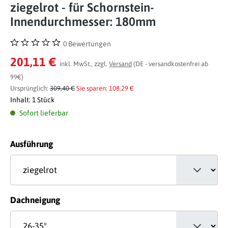
ziegelrot - für Schornstein-
Innendurchmesser: 180mm
0 Bewertungen
Durchschnittliche Bewertung von 0 von 5 Sternen
201,11 €
inkl. MwSt., zzgl.
Versand
(DE - versandkostenfrei ab
99€)
Ursprünglich:
309,40 €
Sie sparen: 108,29 €
Inhalt:
1 Stück
Sofort lieferbar
auswählen
Ausführung
auswählen
Dachneigung