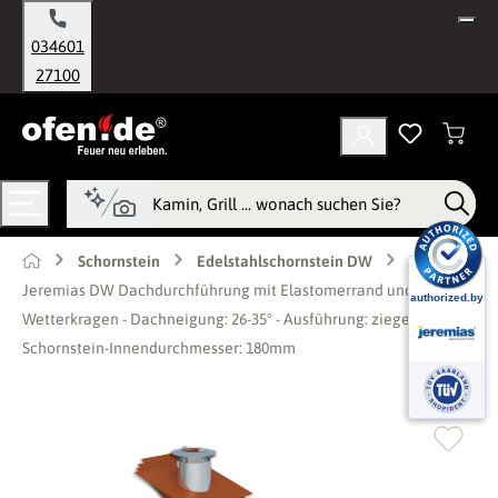
alt springen
034601
27100
Schornstein
Edelstahlschornstein DW
Jeremias DW Dachdurchführung mit Elastomerrand und
Wetterkragen - Dachneigung: 26-35° - Ausführung: ziegelrot - für
Schornstein-Innendurchmesser: 180mm