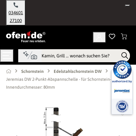
alt springen
034601
27100
Schornstein
Edelstahlschornstein DW
Jeremias DW 2-Punkt-Abspannschelle - für Schornstein-
Innendurchmesser: 80mm