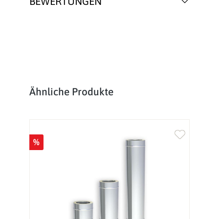
BEWERTUNGEN
Produktgalerie überspringen
Ähnliche Produkte
%
%