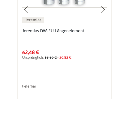
Jeremias
Jeremias DW-FU Längenelement
J
62,48 €
1
Ursprünglich:
83,30 €
-20,82 €
Ur
lieferbar
li