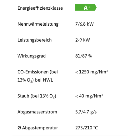
Energieeffizienzklasse
Nennwärmeleistung
7/6,8 kW
Leistungsbereich
2-9 kW
Wirkungsgrad
81/87 %
CO-Emissionen (bei
< 1250 mg/Nm³
13% O
) bei NWL
2
Staub (bei 13% O
)
< 40 mg/Nm³
2
Abgasmassenstrom
5,7/4,7 g/s
Ø Abgastemperatur
273/210 °C