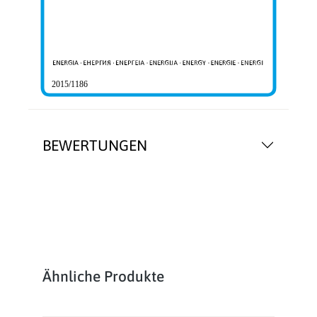
2015/1186
BEWERTUNGEN
Produktgalerie überspringen
Ähnliche Produkte