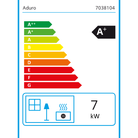
Aduro
7038104
+
A
7