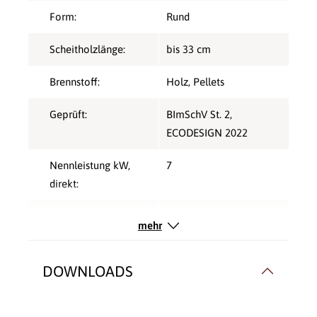
Form:
Rund
Scheitholzlänge:
bis 33 cm
Brennstoff:
Holz
, Pellets
Geprüft:
BImSchV St. 2
,
ECODESIGN 2022
Nennleistung kW,
7
direkt:
Rauchrohranschluss:
Hinten
, Oben
mehr
Typ:
Hybridofen
DOWNLOADS
Verbrennungsluft:
Raumluftunabhängig
Verglasung:
3 Seiten