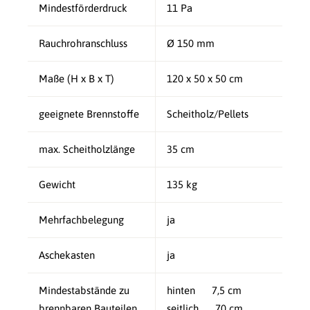
Mindestförderdruck
11 Pa
Rauchrohranschluss
Ø 150 mm
Maße (H x B x T)
120 x 50 x 50 cm
geeignete Brennstoffe
Scheitholz/Pellets
max. Scheitholzlänge
35 cm
Gewicht
135 kg
Mehrfachbelegung
ja
Aschekasten
ja
Mindestabstände zu
hinten 7,5 cm
brennbaren Bauteilen
seitlich 70 cm