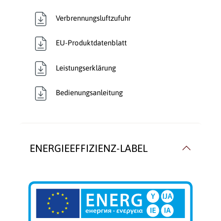
Verbrennungsluftzufuhr
Verkleidungsmaterial:
Stahl
EU-Produktdatenblatt
Wärmetransport:
Luftführend
Leistungserklärung
Bedienungsanleitung
ENERGIEEFFIZIENZ-LABEL