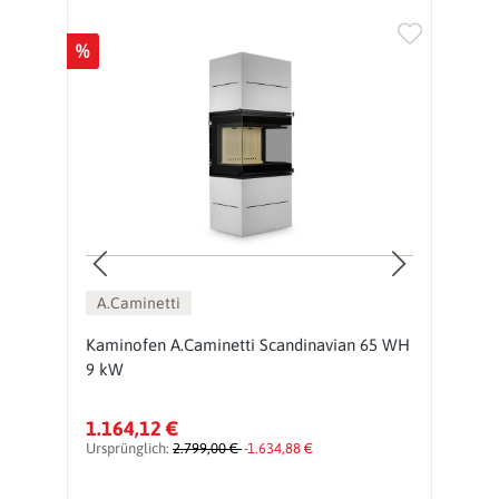
%
%
A.Caminetti
Kaminofen A.Caminetti Scandinavian 65 WH
K
9 kW
9
1.164,12 €
1
Ursprünglich:
2.799,00 €
-1.634,88 €
Ur