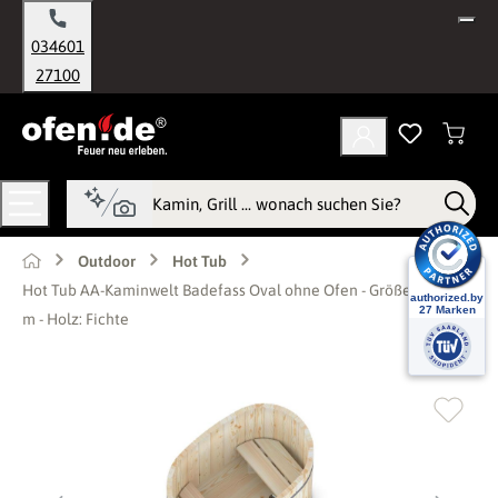
alt springen
034601
27100
Outdoor
Hot Tub
Hot Tub AA-Kaminwelt Badefass Oval ohne Ofen - Größe: 1,3x0,85
m - Holz: Fichte