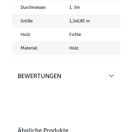
Durchmesser:
1
, 3m
Größe:
1,3x0,85 m
Holz:
Fichte
Material:
Holz
BEWERTUNGEN
Produktgalerie überspringen
Ähnliche Produkte