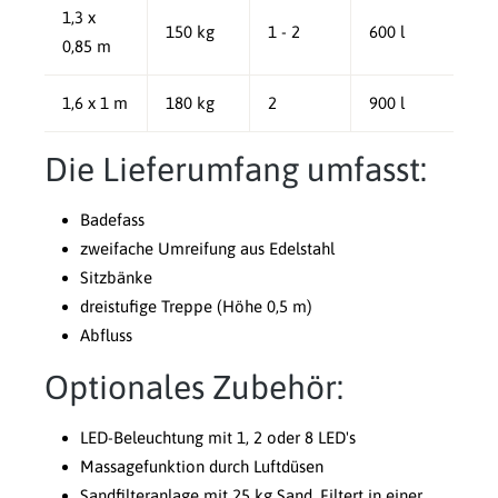
1,3 x
150 kg
1 - 2
600 l
0,85 m
1,6 x 1 m
180 kg
2
900 l
Die Lieferumfang umfasst:
Badefass
zweifache Umreifung aus Edelstahl
Sitzbänke
dreistufige Treppe (Höhe 0,5 m)
Abfluss
Optionales Zubehör:
LED-Beleuchtung mit 1, 2 oder 8 LED's
Massagefunktion durch Luftdüsen
Sandfilteranlage mit 25 kg Sand, Filtert in einer