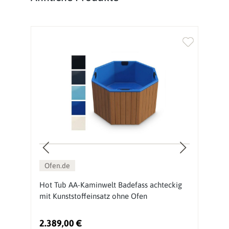
Ofen.de
Hot Tub AA-Kaminwelt Badefass achteckig
H
mit Kunststoffeinsatz ohne Ofen
m
2.389,00 €
2