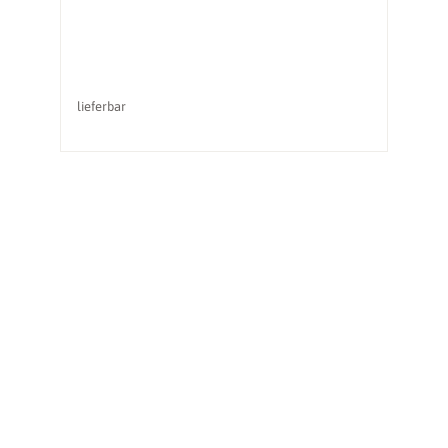
lieferbar
li