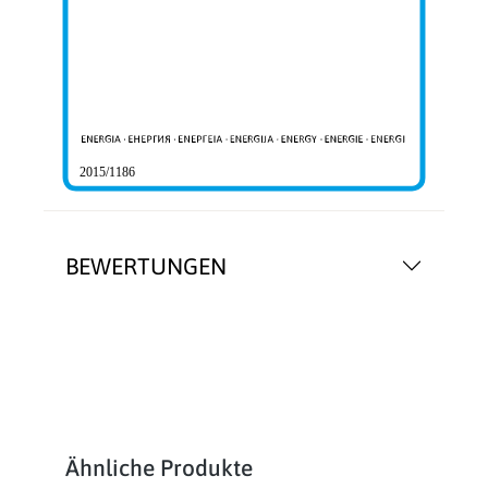
2015/1186
BEWERTUNGEN
Produktgalerie überspringen
Ähnliche Produkte