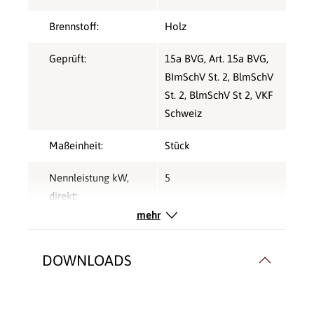
Brennstoff:
Holz
Geprüft:
15a BVG
, Art. 15a BVG
,
BImSchV St. 2
, BlmSchV
St. 2
, BlmSchV St 2
, VKF
Schweiz
Maßeinheit:
Stück
Nennleistung kW,
5
direkt:
mehr
Verbrennungsluft:
Raumluftabhängig
DOWNLOADS
Verkleidungsmaterial:
Stahl
Wärmetransport:
Luftführend