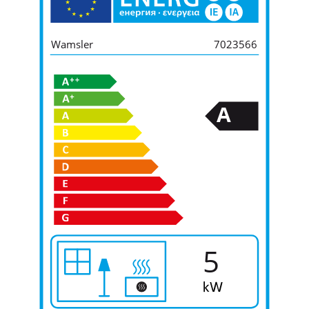
Wamsler
7023566
A
5