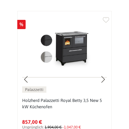
%
%
Palazzetti
Holzherd Palazzetti Royal Betty 3,5 New 5
K
kW Küchenofen
F
857,00 €
1
Ursprünglich:
1.904,00 €
-1.047,00 €
Ur