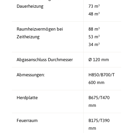
Dauerheizung
73 m³
48 m³
Raumheizvermögen bei
88 m³
Zeitheizung
53 m³
34 m³
Abgasanschluss Durchmesser
Ø 120 mm
Abmessungen:
H850/B700/T
600 mm
Herdplatte
B675/T470
mm
Feuerraum
B175/T390
mm