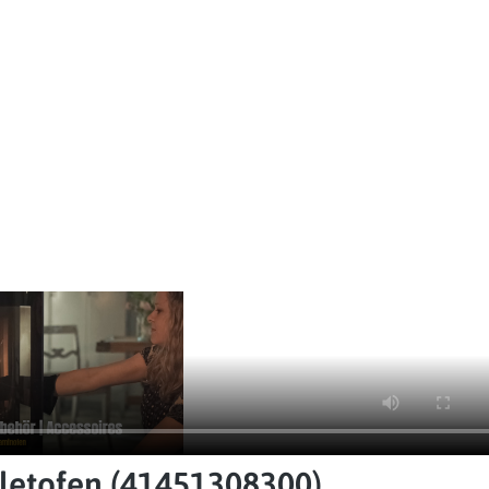
letofen (41451308300)