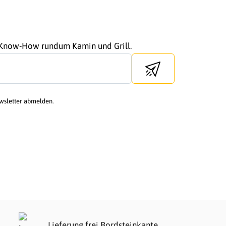
r Know-How rundum Kamin und Grill.
Send newsletter
ewsletter abmelden.
Lieferung frei Bordsteinkante