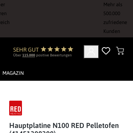
ber
Mehr als
ren
500.000
reich
zufriedene
Kunden
MAGAZIN
Hauptplatine N100 RED Pelletofen