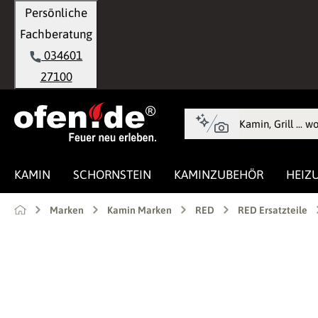
Persönliche
springen
Zur Hauptnavigation springen
Fachberatung
034601
27100
KAMIN
SCHORNSTEIN
KAMINZUBEHÖR
HEIZ
Marken
Kamin Marken
RED
RED Ersatzteile