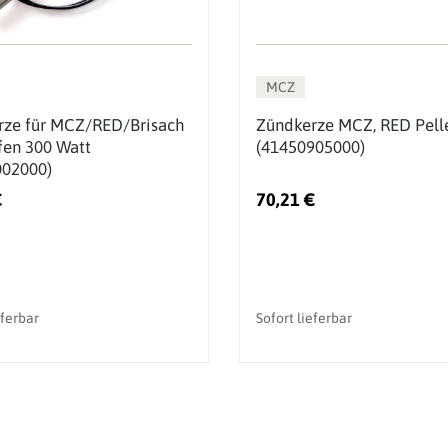
MCZ
rze für MCZ/RED/Brisach
Zündkerze MCZ, RED Pell
fen 300 Watt
(41450905000)
002000)
€
70,21 €
eferbar
Sofort lieferbar