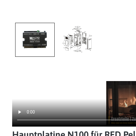
Hauptplatine N100 für
RED
Pel