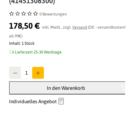
(41451308300)
0 Bewertungen
Durchschnittliche Bewertung von 0 von 5 Sternen
178,50 €
inkl. MwSt., zzgl.
Versand
(DE - versandkostenfrei
ab 99€)
Inhalt:
1 Stück
Lieferzeit 25-30 Werktage
Anzahl
In den Warenkorb
Individuelles Angebot