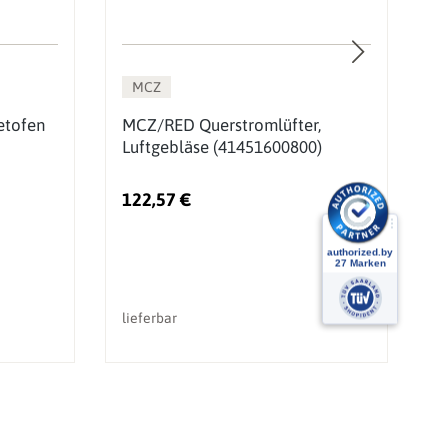
MCZ
etofen
MCZ/RED Querstromlüfter,
M
Luftgebläse (41451600800)
R
122,57 €
1
lieferbar
So