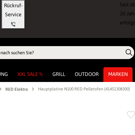
Seit ü
Rückruf-
20 Jah
Service
erfolg
UNG
XXL SALE %
GRILL
OUTDOOR
MARKEN
Hauptplatine N100 RED Pelletofen (41451308300)
RED Elektro