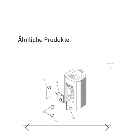
Produktgalerie überspringen
Ähnliche Produkte