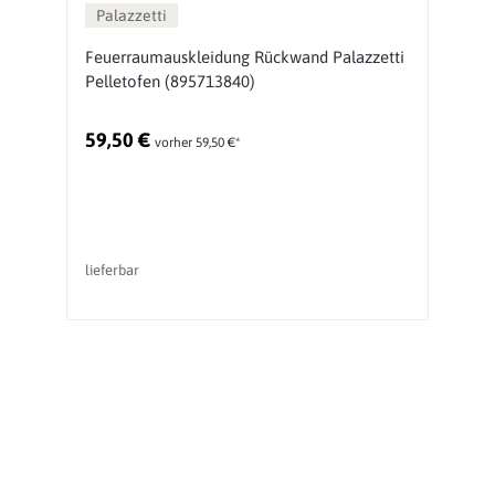
Palazzetti
ti
Feuerraumauskleidung Rückwand Palazzetti
F
Pelletofen (895713840)
(
59,50 €
1
vorher 59,50 €*
lieferbar
li