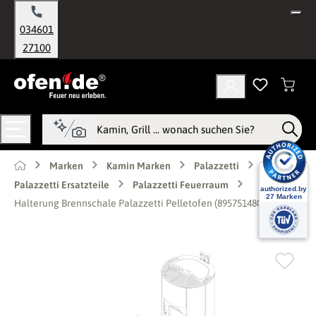
alt springen
034601
27100
Marken
Kamin Marken
Palazzetti
Palazzetti Ersatzteile
Palazzetti Feuerraum
Halterung Brennschale Palazzetti Pelletofen (895751480)