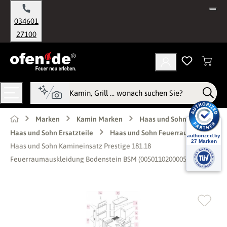
alt springen
034601
27100
Marken
Kamin Marken
Haas und Sohn
Haas und Sohn Ersatzteile
Haas und Sohn Feuerraum
Haas und Sohn Kamineinsatz Prestige 181.18
Feuerraumauskleidung Bodenstein BSM (0050110200005)