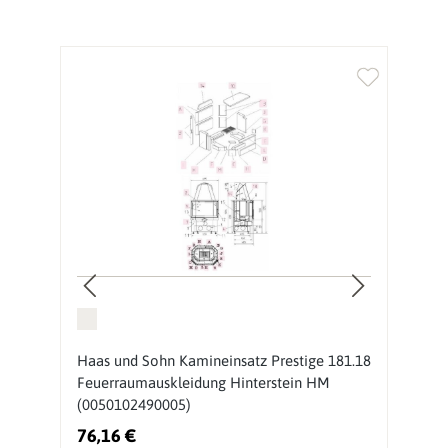
Haas und Sohn Kamineinsatz Prestige 181.18
H
Feuerraumauskleidung Hinterstein HM
F
(0050102490005)
(
76,16 €
3