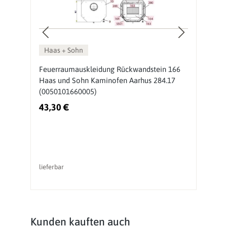
Haas + Sohn
18
Feuerraumauskleidung Rückwandstein 166
H
Haas und Sohn Kaminofen Aarhus 284.17
F
(0050101660005)
(
43,30 €
7
lieferbar
li
Produktgalerie überspringen
Kunden kauften auch