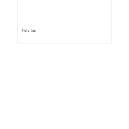
lieferbar
li