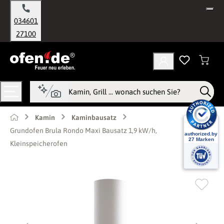
alt springen
034601
27100
Kamin
Kaminbausatz
Grundofen Brula Rondo Maxi Bausatz 1,9 kW/h,
Kleinspeicherofen