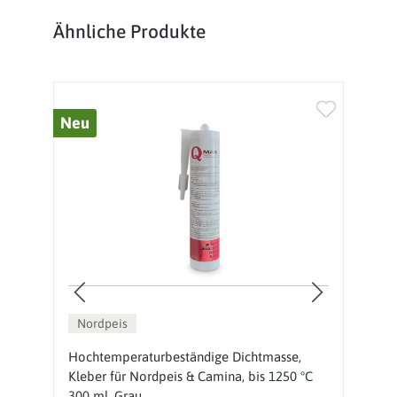
Produktgalerie überspringen
Ähnliche Produkte
Neu
%
Nordpeis
s
Hochtemperaturbeständige Dichtmasse,
N
Kleber für Nordpeis & Camina, bis 1250 °C
300 ml, Grau