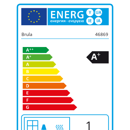
Brula
46869
+
A
1