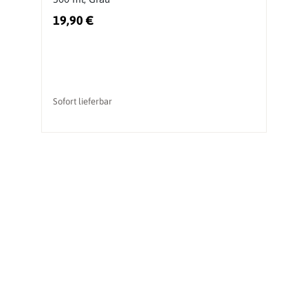
19,90 €
4
Ur
vo
Sofort lieferbar
So