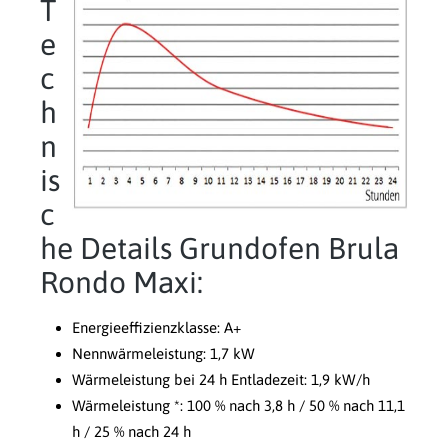
T
e
c
h
n
is
c
he Details Grundofen Brula
Rondo Maxi:
Energieeffizienzklasse: A+
Nennwärmeleistung: 1,7 kW
Wärmeleistung bei 24 h Entladezeit: 1,9 kW/h
Wärmeleistung *: 100 % nach 3,8 h / 50 % nach 11,1
h / 25 % nach 24 h