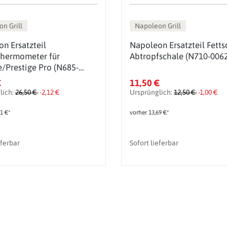
n Grill
Napoleon Grill
n Ersatzteil
Napoleon Ersatzteil Fetts
thermometer für
Abtropfschale (N710-0062
e/Prestige Pro (N685-
€
11,50 €
lich:
26,50 €
-2,12 €
Ursprünglich:
12,50 €
-1,00 €
1 €*
vorher 13,69 €*
eferbar
Sofort lieferbar