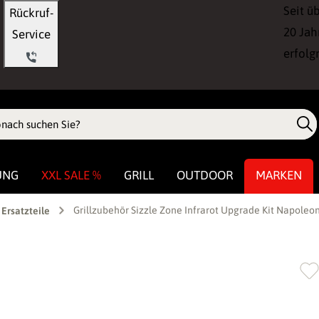
Seit ü
Rückruf-
20 Jah
Service
erfolg
UNG
XXL SALE %
GRILL
OUTDOOR
MARKEN
Grillzubehör Sizzle Zone Infrarot Upgrade Kit Napoleo
Ersatzteile