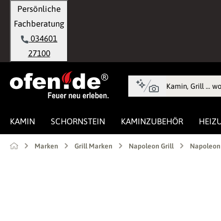
Persönliche
springen
Zur Hauptnavigation springen
Fachberatung
034601
27100
KAMIN
SCHORNSTEIN
KAMINZUBEHÖR
HEIZ
Marken
Grill Marken
Napoleon Grill
Napoleon 