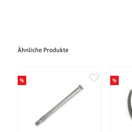
Produktgalerie überspringen
Ähnliche Produkte
%
%