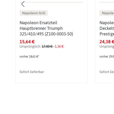
Napoleon Grill
Napoleo
Napoleon Ersatzteil
Napoleo
Hauptbrenner Triumph
Deckel
325/410/495 (Z100-0003-50)
Prestig
0004)
15,64 €
24,38 
Ursprünglich:
17,00 €
-1,36 €
Ursprüng
vorher 18,61 €*
vorher 29,0
Sofort lieferbar
Sofort li