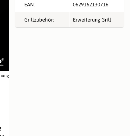
EAN:
0629162130716
Grillzubehör:
Erweiterung Grill
chung
g