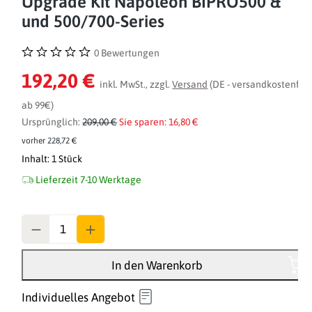
Upgrade Kit Napoleon BIPRO500 &
und 500/700-Series
0 Bewertungen
Durchschnittliche Bewertung von 0 von 5 Sternen
192,20 €
inkl. MwSt., zzgl.
Versand
(DE - versandkostenfrei
ab 99€)
Ursprünglich:
209,00 €
Sie sparen: 16,80 €
vorher 228,72 €
Inhalt:
1 Stück
Lieferzeit 7-10 Werktage
Anzahl
In den Warenkorb
Individuelles Angebot