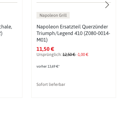
Napoleon Grill
chale,
Napoleon Ersatzteil Querzünder
N
)
Triumph/Legend 410 (Z080-0014-
B
M01)
S
11,50 €
2
Ursprünglich:
12,50 €
-1,00 €
U
vorher 13,69 €*
vo
Sofort lieferbar
So