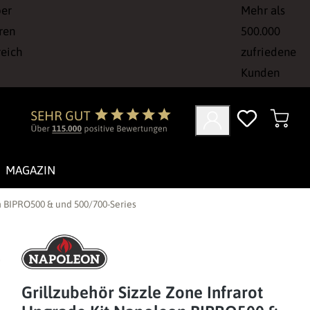
ber
Mehr als
ren
500.000
reich
zufriedene
Kunden
MAGAZIN
n BIPRO500 & und 500/700-Series
Grillzubehör Sizzle Zone Infrarot