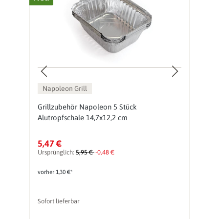
Napoleon Grill
ür
Grillzubehör Napoleon 5 Stück
N
Alutropfschale 14,7x12,2 cm
2
5,47 €
1
Ursprünglich:
5,95 €
-0,48 €
Ur
vorher 1,30 €*
vo
Sofort lieferbar
So