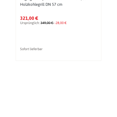
Holzkohlegrill DN 57 cm
Ku
321,00 €
3
Ursprünglich:
349,00 €
-28,00 €
Ur
vo
Sofort lieferbar
So