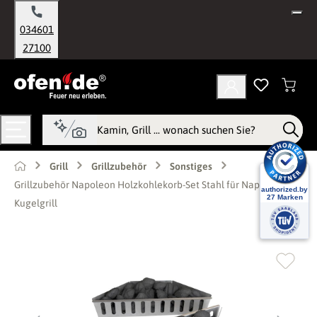
alt springen
034601
27100
Grill
Grillzubehör
Sonstiges
Grillzubehör Napoleon Holzkohlekorb-Set Stahl für Napoleon
Kugelgrill