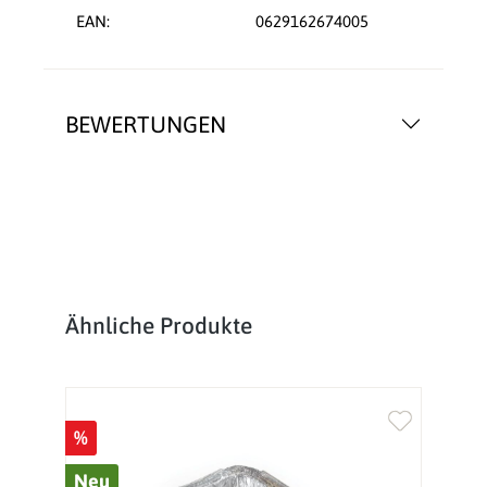
EAN:
0629162674005
BEWERTUNGEN
Produktgalerie überspringen
Ähnliche Produkte
%
%
Neu