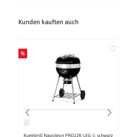
Produktgalerie überspringen
Kunden kauften auch
%
%
Kugelgrill Napoleon PRO22K-LEG-3, schwarz
G