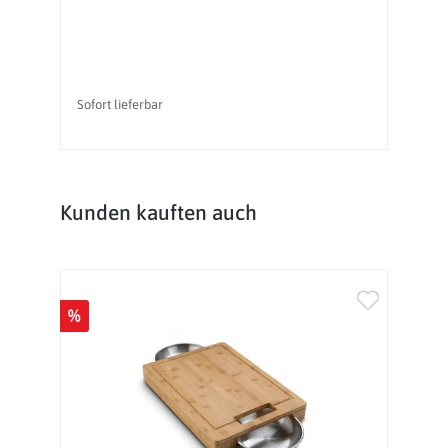
Sofort lieferbar
So
Produktgalerie überspringen
Kunden kauften auch
%
%