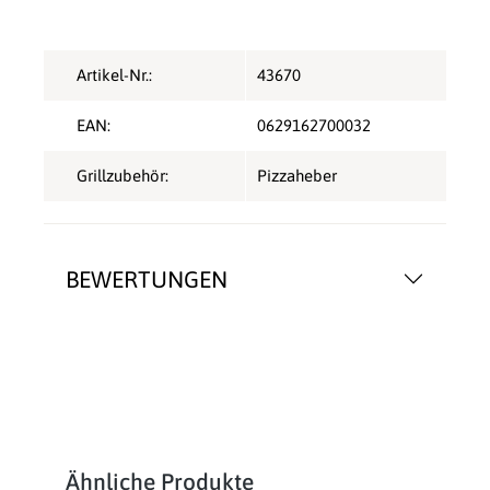
Artikel-Nr.:
43670
EAN:
0629162700032
Grillzubehör:
Pizzaheber
BEWERTUNGEN
Produktgalerie überspringen
Ähnliche Produkte