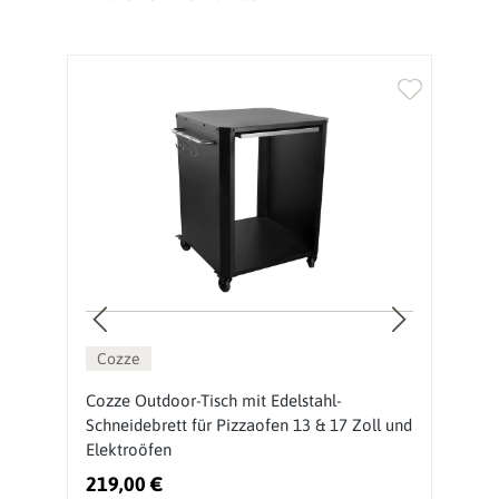
Cozze
Cozze Outdoor-Tisch mit Edelstahl-
O
Schneidebrett für Pizzaofen 13 & 17 Zoll und
P
Elektroöfen
219,00 €
2