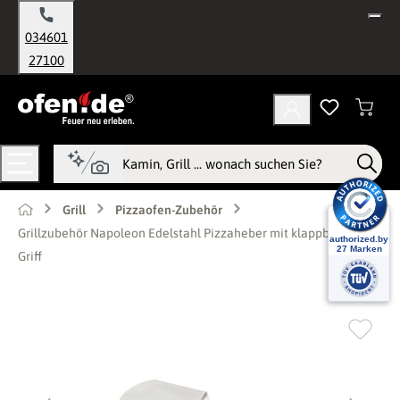
alt springen
034601
27100
Grill
Pizzaofen-Zubehör
Grillzubehör Napoleon Edelstahl Pizzaheber mit klappbarem
Griff