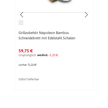
te
Grillzubehör Napoleon Bambus
G
Schneidebrett mit Edelstahl Schalen
Gr
59,75 €
4
Ursprünglich:
64,95 €
-5,20 €
Ur
vorher 71,10 €*
vo
Sofort lieferbar
So