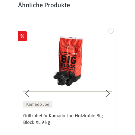
Produktgalerie überspringen
Ähnliche Produkte
%
%
Ne
Kamado Joe
,
Grillzubehör Kamado Joe Holzkohle Big
G
Block XL 9 kg
A