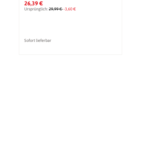
26,39 €
5
Ursprünglich:
29,99 €
-3,60 €
Ur
vo
Sofort lieferbar
So