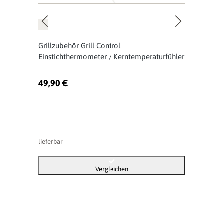
Grillzubehör Grill Control
Gr
Einstichthermometer / Kerntemperaturfühler
49,90 €
1
lieferbar
li
Vergleichen