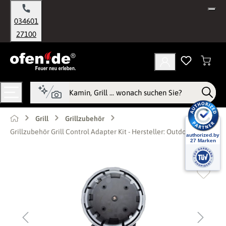
alt springen
034601
27100
Grill
Grillzubehör
Grillzubehör Grill Control Adapter Kit - Hersteller: Outdoorchef