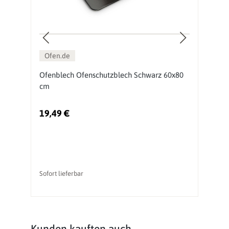
Ofen.de
Ofenblech Ofenschutzblech Schwarz 60x80
S
cm
G
19,49 €
2
Ur
Sofort lieferbar
So
Produktgalerie überspringen
Kunden kauften auch