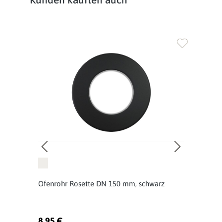
Ofenrohr Rosette DN 150 mm, schwarz
O
1
8,95 €
2