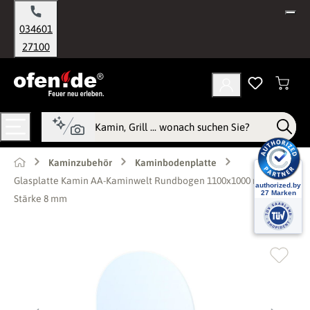
alt springen
034601
27100
Kaminzubehör
Kaminbodenplatte
Glasplatte Kamin AA-Kaminwelt Rundbogen 1100x1000 mm,
Stärke 8 mm