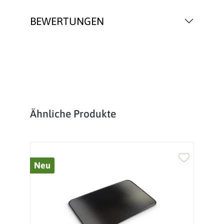
BEWERTUNGEN
Produktgalerie überspringen
Ähnliche Produkte
Neu
%