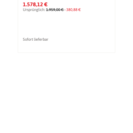
1.578,12 €
2
Ursprünglich:
1.959,00 €
-380,88 €
Ur
Sofort lieferbar
So