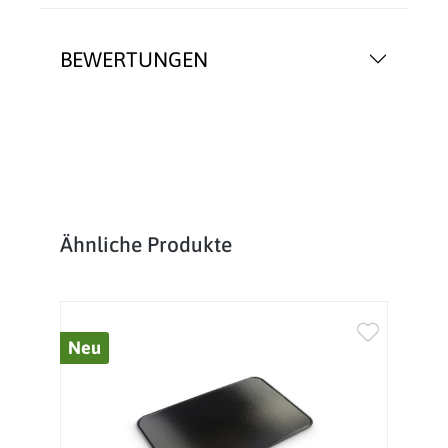
BEWERTUNGEN
Produktgalerie überspringen
Ähnliche Produkte
Neu
%