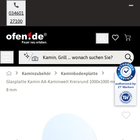
alt springen
034601
27100
Kaminzubehör
Kaminbodenplatte
Glasplatte Kamin AA-Kaminwelt Kreisrund 1000x1000 mm, Stärke
8 mm