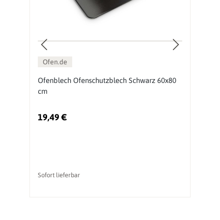
Ofen.de
en
Ofenblech Ofenschutzblech Schwarz 60x80
S
cm
G
19,49 €
2
Ur
Sofort lieferbar
So