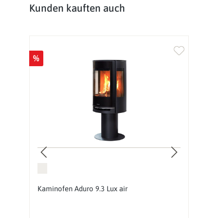
Produktgalerie überspringen
Kunden kauften auch
%
%
g:
Kaminofen Aduro 9.3 Lux air
S
G