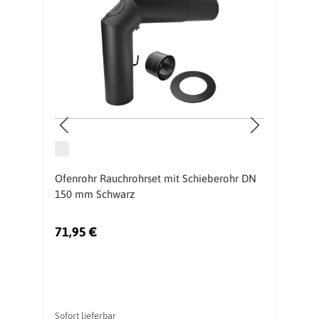
Ofenrohr Rauchrohrset mit Schieberohr DN
O
150 mm Schwarz
S
71,95 €
1
Sofort lieferbar
So