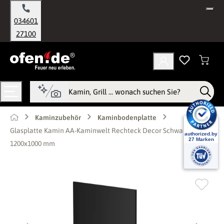
alt springen
034601
27100
Kaminzubehör
Kaminbodenplatte
Glasplatte Kamin AA-Kaminwelt Rechteck Decor Schwarz
1200x1000 mm