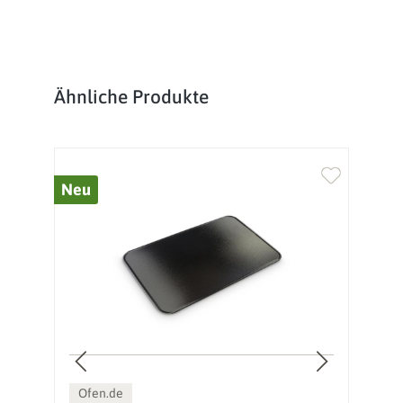
Produktgalerie überspringen
Ähnliche Produkte
Neu
%
Ofen.de