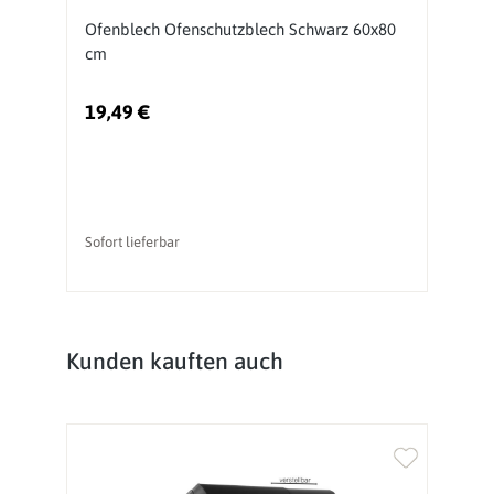
Ofenblech Ofenschutzblech Schwarz 60x80
S
cm
G
19,49 €
2
Ur
Sofort lieferbar
So
Produktgalerie überspringen
Kunden kauften auch