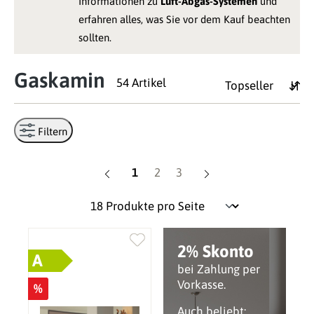
Informationen zu
Luft-Abgas-Systemen
und
erfahren alles, was Sie vor dem Kauf beachten
sollten.
Gaskamin
54 Artikel
Filtern
Seite
Seite
Seite
1
2
3
2% Skonto
A
bei Zahlung per
Vorkasse.
%
Auch beliebt: