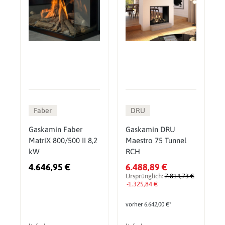
Faber
DRU
Gaskamin Faber
Gaskamin DRU
MatriX 800/500 II 8,2
Maestro 75 Tunnel
kW
RCH
4.646,95 €
6.488,89 €
Ursprünglich:
7.814,73 €
-1.325,84 €
vorher 6.642,00 €*