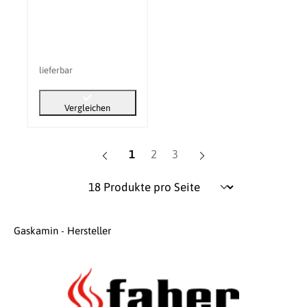
lieferbar
Vergleichen
Seite
Seite
Seite
1
2
3
Gaskamin - Hersteller