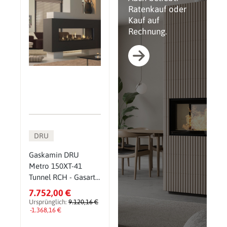
Ratenkauf oder
Kauf auf
Rechnung.
DRU
Gaskamin DRU
Metro 150XT-41
Tunnel RCH - Gasart:
Erdgas G31
7.752,00 €
(Propangas) -
Ursprünglich:
9.120,16 €
Glasscheibe: ohne
-1.368,16 €
CV-Glas - PowerVent