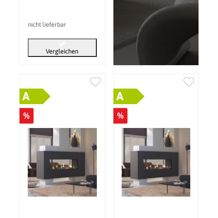
(PV): ohne
nicht lieferbar
Vergleichen
A
A
%
%