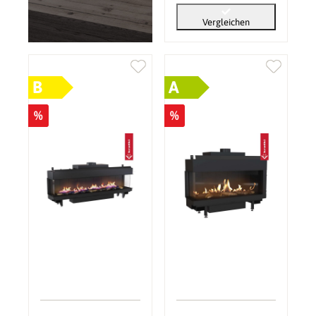
Vergleichen
B
A
%
%