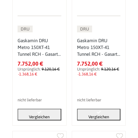
DRU
DRU
Gaskamin DRU
Gaskamin DRU
Metro 150XT-41
Metro 150XT-41
Tunnel RCH - Gasart:
Tunnel RCH - Gasart:
Erdgas G20 (H/E) -
Erdgas G25 (L/LL) -
7.752,00 €
7.752,00 €
Glasscheibe: ohne
Glasscheibe: ohne
Ursprünglich:
9.120,16 €
Ursprünglich:
9.120,16 €
CV-Glas - PowerVent
-1.368,16 €
CV-Glas - PowerVent
-1.368,16 €
(PV): ohne
(PV): ohne
nicht lieferbar
nicht lieferbar
Vergleichen
Vergleichen