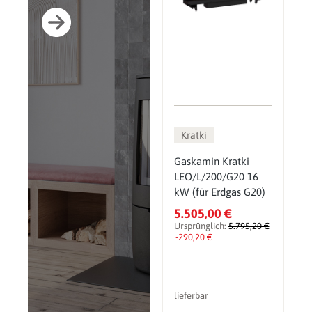
Kratki
Gaskamin Kratki
LEO/L/200/G20 16
kW (für Erdgas G20)
5.505,00 €
Ursprünglich:
5.795,20 €
-290,20 €
lieferbar