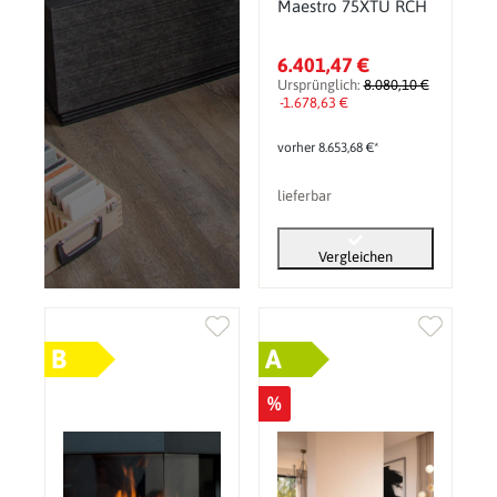
Maestro 75XTU RCH
6.401,47 €
Ursprünglich:
8.080,10 €
-1.678,63 €
vorher 8.653,68 €*
lieferbar
Vergleichen
B
A
%