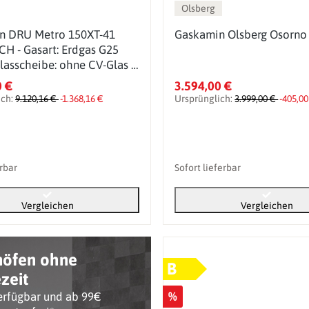
Olsberg
n DRU Metro 150XT-41
Gaskamin Olsberg Osorno
CH - Gasart: Erdgas G25
Glasscheibe: ohne CV-Glas -
t (PV): ohne
0 €
3.594,00 €
ich:
9.120,16 €
-1.368,16 €
Ursprünglich:
3.999,00 €
-405,00
erbar
Sofort lieferbar
Vergleichen
Vergleichen
nöfen ohne
B
zeit
%
erfügbar und ab 99€