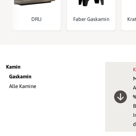
DRU
Faber Gaskamin
Kra
Kamin
K
Gaskamin
M
Alle Kamine
A
B
I
d