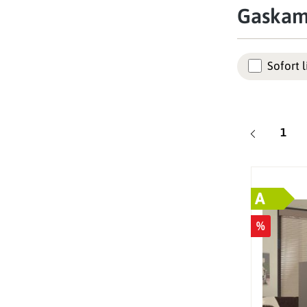
Gaskam
Sofort l
Seite
1
A
%