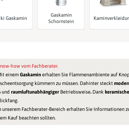
Gaskamin
tki Gaskamin
Kaminverkleidu
Schornstein
now-how vom Fachberater.
it einem
Gaskamin
erhalten Sie Flammenambiente auf Knop
scheentsorgung kümmern zu müssen. Dahinter steckt
modern
%
und
raumluftunabhängiger
Betriebsweise
.
Dank
keramische
lickfang.
n unserem Fachberater-Bereich erhalten Sie Informationen 
em Kauf beachten sollten.