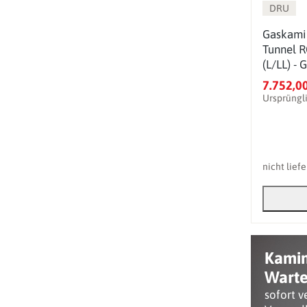
DRU
Gaskami
Tunnel R
(L/LL) - 
PowerVen
7.752,0
Ursprüngl
nicht lief
Kami
Warte
sofort v