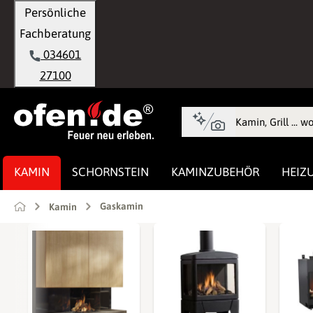
Persönliche
springen
Zur Hauptnavigation springen
Fachberatung
034601
27100
KAMIN
SCHORNSTEIN
KAMINZUBEHÖR
HEIZ
Gaskamin
Kamin