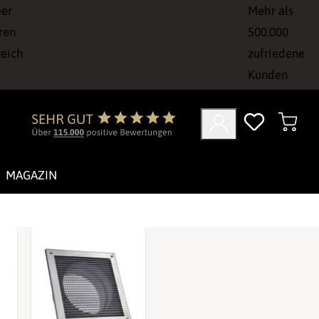
ber
Mehr als
ren
500.000
reich
zufriedene
Kunden
MAGAZIN