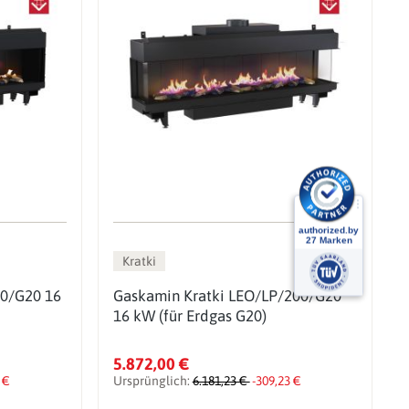
Kratki
00/G20 16
Gaskamin Kratki LEO/LP/200/G20
16 kW (für Erdgas G20)
5.872,00 €
 €
Ursprünglich:
6.181,23 €
-309,23 €