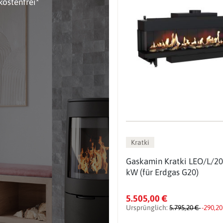
kostenfrei*
Kratki
Gaskamin Kratki LEO/L/2
kW (für Erdgas G20)
5.505,00 €
Ursprünglich:
5.795,20 €
-290,20