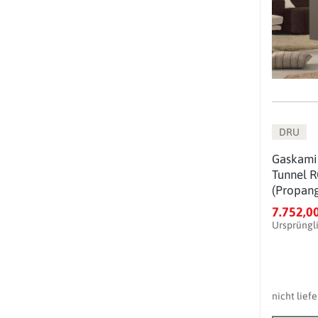
DRU
Gaskami
Tunnel R
(Propang
Glas - P
7.752,0
Ursprüngl
nicht lief