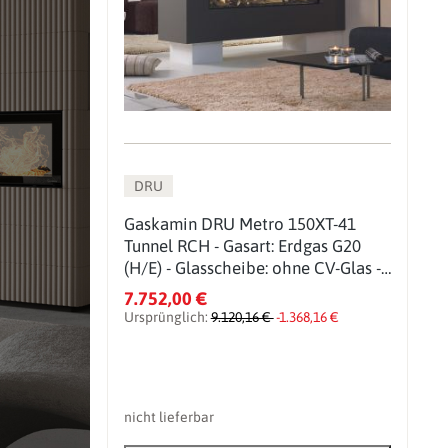
DRU
Gaskamin DRU Metro 150XT-41
Tunnel RCH - Gasart: Erdgas G20
(H/E) - Glasscheibe: ohne CV-Glas -
PowerVent (PV): ohne
7.752,00 €
Ursprünglich:
9.120,16 €
-1.368,16 €
nicht lieferbar