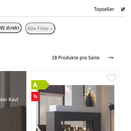
W, direkt
Alle Filter +
A
%
oder Kauf