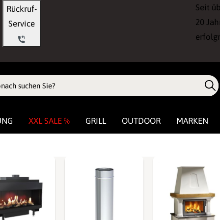
Seit ü
Rückruf-
20 Jah
Service
erfolg
UNG
XXL SALE %
GRILL
OUTDOOR
MARKEN