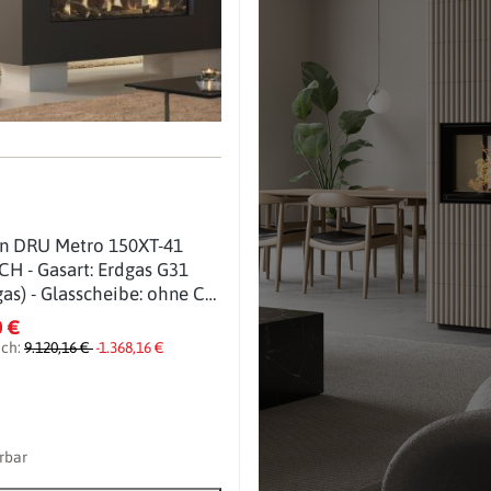
n DRU Metro 150XT-41
CH - Gasart: Erdgas G31
as) - Glasscheibe: ohne CV-
owerVent (PV): ohne
0 €
ich:
9.120,16 €
-1.368,16 €
erbar