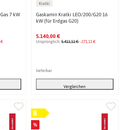
Kratki
 Gas 7 kW
Gaskamin Kratki LEO/200/G20 16
kW (für Erdgas G20)
5.140,00 €
 €
Ursprünglich:
5.411,11 €
-271,11 €
lieferbar
Vergleichen
B
%