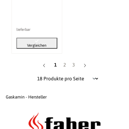
lieferbar
Vergleichen
Seite
Seite
Seite
1
2
3
Gaskamin - Hersteller