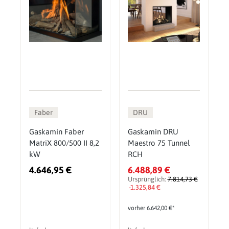
Faber
DRU
Gaskamin Faber
Gaskamin DRU
MatriX 800/500 II 8,2
Maestro 75 Tunnel
kW
RCH
4.646,95 €
6.488,89 €
Ursprünglich:
7.814,73 €
-1.325,84 €
vorher 6.642,00 €*