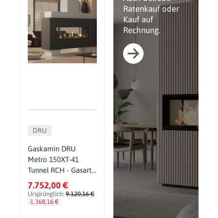
Ratenkauf oder
Kauf auf
Rechnung.
DRU
Gaskamin DRU
Metro 150XT-41
Tunnel RCH - Gasart:
Erdgas G31
7.752,00 €
(Propangas) -
Ursprünglich:
9.120,16 €
Glasscheibe: ohne
-1.368,16 €
CV-Glas - PowerVent