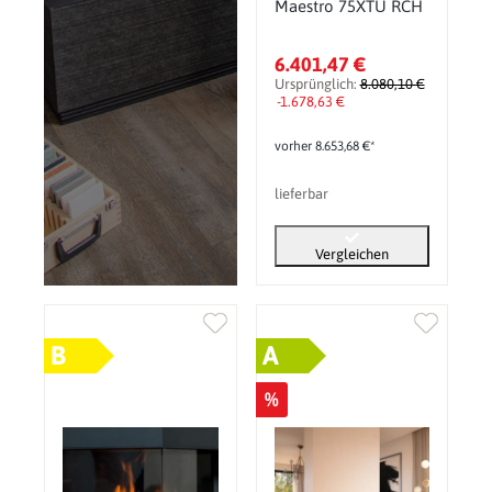
Maestro 75XTU RCH
6.401,47 €
Ursprünglich:
8.080,10 €
-1.678,63 €
vorher 8.653,68 €*
lieferbar
Vergleichen
B
A
%