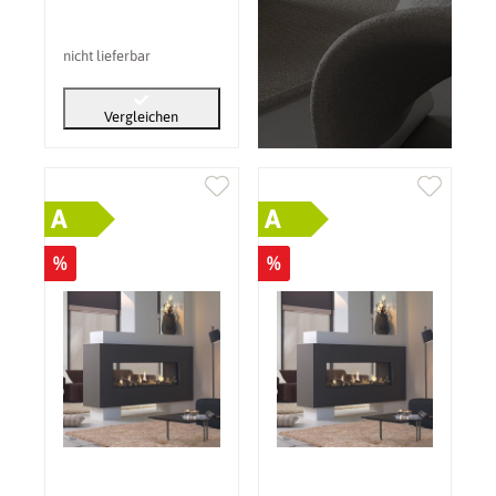
(PV): ohne
nicht lieferbar
Vergleichen
A
A
%
%