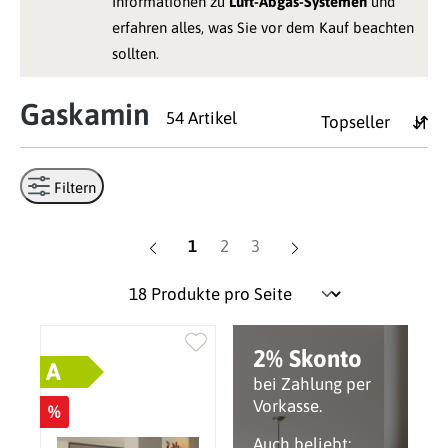
Informationen zu
Luft-Abgas-Systemen
und
erfahren alles, was Sie vor dem Kauf beachten
sollten.
Gaskamin
54 Artikel
Filtern
Seite
Seite
Seite
1
2
3
2% Skonto
A
bei Zahlung per
Vorkasse.
%
Auch beliebt: