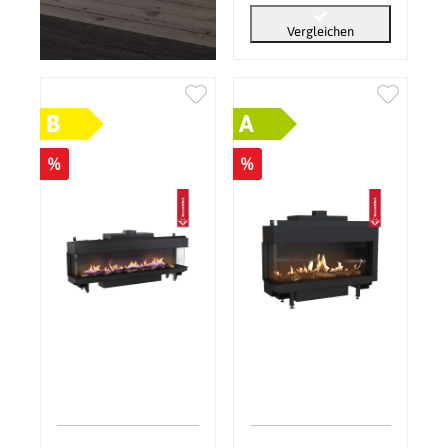
Vergleichen
B
A
%
%