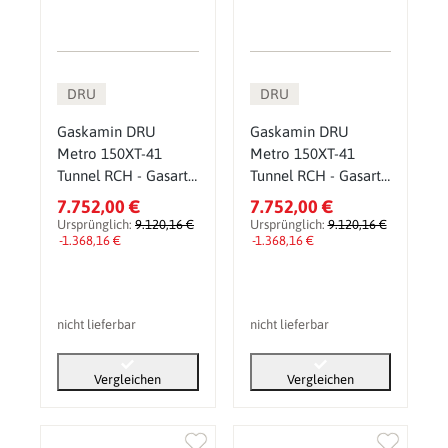
DRU
DRU
Gaskamin DRU
Gaskamin DRU
Metro 150XT-41
Metro 150XT-41
Tunnel RCH - Gasart:
Tunnel RCH - Gasart:
Erdgas G20 (H/E) -
Erdgas G25 (L/LL) -
7.752,00 €
7.752,00 €
Glasscheibe: ohne
Glasscheibe: ohne
Ursprünglich:
9.120,16 €
Ursprünglich:
9.120,16 €
CV-Glas - PowerVent
-1.368,16 €
CV-Glas - PowerVent
-1.368,16 €
(PV): ohne
(PV): ohne
nicht lieferbar
nicht lieferbar
Vergleichen
Vergleichen