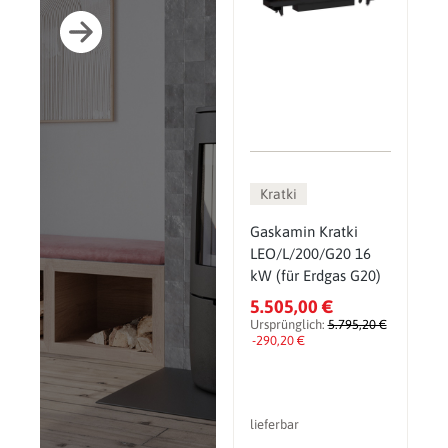
Kratki
Gaskamin Kratki
LEO/L/200/G20 16
kW (für Erdgas G20)
5.505,00 €
Ursprünglich:
5.795,20 €
-290,20 €
lieferbar